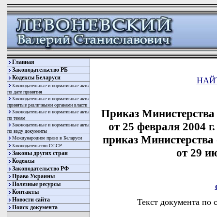
Главная
Законодательство РБ
Кодексы Беларуси
НАЙ
Законодательные и нормативные акты
по дате принятия
Законодательные и нормативные акты
принятые различными органами власти
Приказ Министерства
Законодательные и нормативные акты
по темам
от 25 февраля 2004 г
Законодательные и нормативные акты
по виду документы
приказ Министерства
Международное право в Беларуси
Законодательство СССР
от 29 ию
Законы других стран
Кодексы
Законодательство РФ
Право Украины
Полезные ресурсы
Контакты
Новости сайта
Текст документа по 
Поиск документа