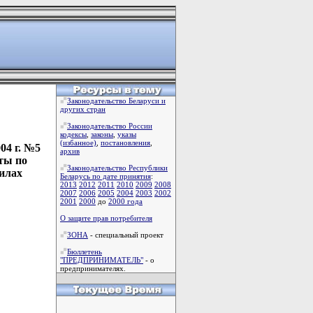
Законодательство Беларуси и
других стран
Законодательство России
кодексы
,
законы
,
указы
(избанное)
,
постановления
,
04 г. №5
архив
ты по
Законодательство Республики
илах
Беларусь по дате принятия
:
2013
2012
2011
2010
2009
2008
2007
2006
2005
2004
2003
2002
2001
2000
до
2000 года
О защите прав потребителя
ЗОНА
- специальный проект
Бюллетень
"ПРЕДПРИНИМАТЕЛЬ"
- о
предпринимателях.