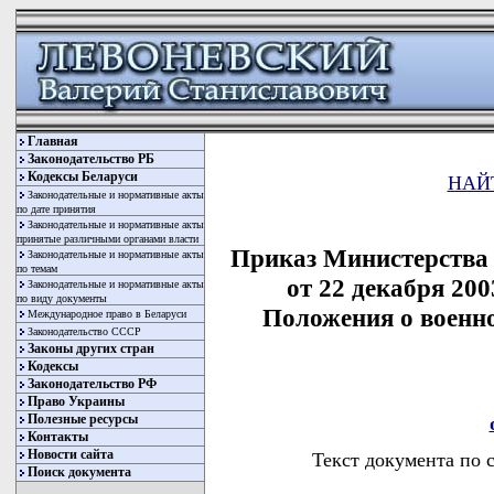
Главная
Законодательство РБ
Кодексы Беларуси
НАЙ
Законодательные и нормативные акты
по дате принятия
Законодательные и нормативные акты
принятые различными органами власти
Приказ Министерства
Законодательные и нормативные акты
по темам
от 22 декабря 20
Законодательные и нормативные акты
по виду документы
Положения о военн
Международное право в Беларуси
Законодательство СССР
Законы других стран
Кодексы
Законодательство РФ
Право Украины
Полезные ресурсы
Контакты
Новости сайта
Текст документа по 
Поиск документа