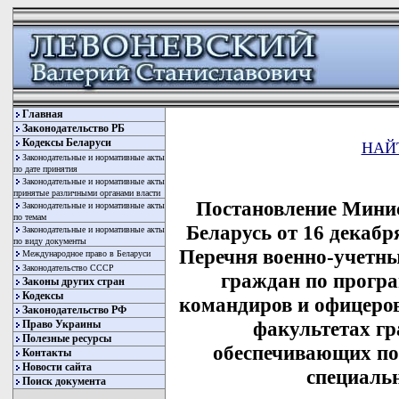
Главная
Законодательство РБ
Кодексы Беларуси
НАЙ
Законодательные и нормативные акты
по дате принятия
Законодательные и нормативные акты
принятые различными органами власти
Постановление Минис
Законодательные и нормативные акты
по темам
Беларусь от 16 декабр
Законодательные и нормативные акты
по виду документы
Перечня военно-учетны
Международное право в Беларуси
Законодательство СССР
граждан по прогр
Законы других стран
Кодексы
командиров и офицеров
Законодательство РФ
факультетах г
Право Украины
Полезные ресурсы
обеспечивающих по
Контакты
Новости сайта
специаль
Поиск документа