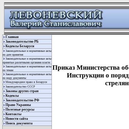
Главная
Законодательство РБ
Кодексы Беларуси
Законодательные и нормативные акты
по дате принятия
Законодательные и нормативные акты
принятые различными органами власти
Приказ Министерства обо
Законодательные и нормативные акты
по темам
Инструкции о порядк
Законодательные и нормативные акты
по виду документы
стрелян
Международное право в Беларуси
Законодательство СССР
Законы других стран
Кодексы
Законодательство РФ
Право Украины
Полезные ресурсы
Контакты
Новости сайта
Поиск документа