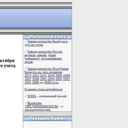
Законодательство Беларуси и
других стран
Законодательство России
кодексы
,
законы
,
указы
(избанное)
,
постановления
,
октября
архив
о учета
Законодательство Республики
Беларусь по дате принятия
:
2013
2012
2011
2010
2009
2008
2007
2006
2005
2004
2003
2002
2001
2000
до
2000 года
О защите прав потребителя
ЗОНА
- специальный проект
Бюллетень
"ПРЕДПРИНИМАТЕЛЬ"
- о
предпринимателях.