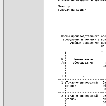
Министр

генерал-полковник            
                             
                             
                             
                             
                             
  Нормы производственного обо
   вооружения и техники в вои
       учебных заведениях Воо
                          на 
----T---------------------T--
¦   ¦                     ¦  
¦ № ¦    Наименование     ¦  
¦п/п¦    оборудования     ¦ т
¦   ¦                     ¦ха
¦   ¦                     ¦  
+---+---------------------+--
¦ 1 ¦          2          ¦  
+---+---------------------+--
¦ 1 ¦Токарно-винторезный  ¦Ди
¦   ¦станок               ¦об
¦   ¦                     ¦30
+---+---------------------+--
¦ 2 ¦Токарно-винторезный  ¦Ди
¦   ¦станок               ¦об
¦   ¦                     ¦60
+---+---------------------+--