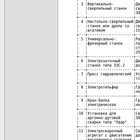
¦ 3 ¦Вертикально-         ¦Ди
¦   ¦сверлильный станок   ¦св
¦   ¦                     ¦30
+---+---------------------+--
¦ 4 ¦Настольно-сверлильный¦Ди
¦   ¦станок или дрель со  ¦св
¦   ¦штативом             ¦15
+---+---------------------+--
¦ 5 ¦Универсально-        ¦Ра
¦   ¦фрезерный станок     ¦по
¦   ¦                     ¦ст
¦   ¦                     ¦25
+---+---------------------+--
¦ 6 ¦Электрозаточный      ¦Ди
¦   ¦станок типа ЭЗС-2    ¦до
+---+---------------------+--
¦ 7 ¦Пресс гидравлический ¦Ус
¦   ¦                     ¦тс
+---+---------------------+--
¦ 8 ¦Электротельфер       ¦Гр
¦   ¦                     ¦но
+---+---------------------+--
¦ 9 ¦Кран-балка           ¦Гр
¦   ¦электрическая        ¦но
+---+---------------------+--
¦10 ¦Установка для        ¦Св
¦   ¦аргонно-дуговой      ¦30
¦   ¦сварки типа "Удар"   ¦  
+---+---------------------+--
¦11 ¦Электросварочный     ¦Св
¦   ¦агрегат с двигателем ¦до
¦   ¦внутреннего сгорания ¦  