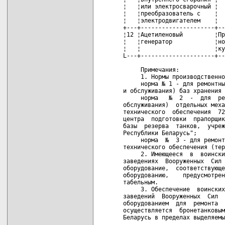
¦   ¦или электросварочный ¦  
¦   ¦преобразователь с    ¦  
¦   ¦электродвигателем    ¦  
+---+---------------------+--
¦12 ¦Ацетиленовый         ¦Пр
¦   ¦генератор            ¦но
¦   ¦                     ¦ку
L---+---------------------+--
     Примечания:

     1. Нормы производственно
     норма № 1 - для ремонтны
и обслуживания) баз хранения 
     норма   №  2  -  для  ре
обслуживания)  отдельных меха
технического  обеспечения  72
центра  подготовки  прапорщик
базы  резерва  танков,  учреж
Республики Беларусь";

     норма  №  3 - для ремонт
технического обеспечения (тер
     2. Имеющееся  в  воински
заведениях  Вооруженных  Сил 
оборудование,  соответствующе
оборудованию,    предусмотрен
табельным.

     3. Обеспечение  воинских
заведений  Вооруженных  Сил  
оборудованием  для  ремонта  
осуществляется  бронетанковым
Беларусь в пределах выделяемы