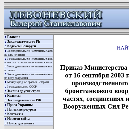
Главная
Законодательство РБ
Кодексы Беларуси
НАЙ
Законодательные и нормативные акты
по дате принятия
Законодательные и нормативные акты
принятые различными органами власти
Приказ Министерства
Законодательные и нормативные акты
по темам
от 16 сентября 2003
Законодательные и нормативные акты
по виду документы
производственного
Международное право в Беларуси
Законодательство СССР
бронетанкового воор
Законы других стран
Кодексы
частях, соединениях 
Законодательство РФ
Вооруженных Сил Рес
Право Украины
Полезные ресурсы
Контакты
Новости сайта
Поиск документа