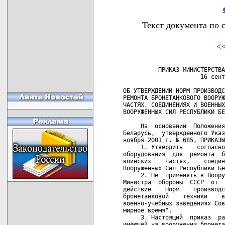
Текст документа по 
<
          ПРИКАЗ МИНИСТЕРСТВА
                      16 сент
ОБ УТВЕРЖДЕНИИ НОРМ ПРОИЗВОДС
РЕМОНТА БРОНЕТАНКОВОГО ВООРУЖ
ЧАСТЯХ, СОЕДИНЕНИЯХ И ВОЕННЫХ
ВООРУЖЕННЫХ СИЛ РЕСПУБЛИКИ БЕ
     На  основании  Положения
Беларусь,  утвержденного Указ
ноября 2001 г. № 685, ПРИКАЗЫ
     1. Утвердить    согласно
оборудования  для  ремонта  б
воинских    частях,    соедин
Вооруженных Сил Республики Бе
     2. Не  применять в Воору
Министра  обороны  СССР  от  
действие    Норм    производс
бронетанковой    техники    в
военно-учебных заведениях Сов
мирное время".

     3. Настоящий  приказ  ра
имеющей на вооружении бронета