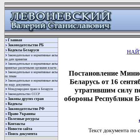
Главная
Законодательство РБ
Кодексы Беларуси
НАЙ
Законодательные и нормативные акты
по дате принятия
Законодательные и нормативные акты
принятые различными органами власти
Постановление Минис
Законодательные и нормативные акты
по темам
Беларусь от 16 сентя
Законодательные и нормативные акты
по виду документы
утратившим силу п
Международное право в Беларуси
Законодательство СССР
обороны Республики Бе
Законы других стран
Кодексы
Законодательство РФ
Право Украины
Полезные ресурсы
Контакты
Новости сайта
Текст документа по 
Поиск документа