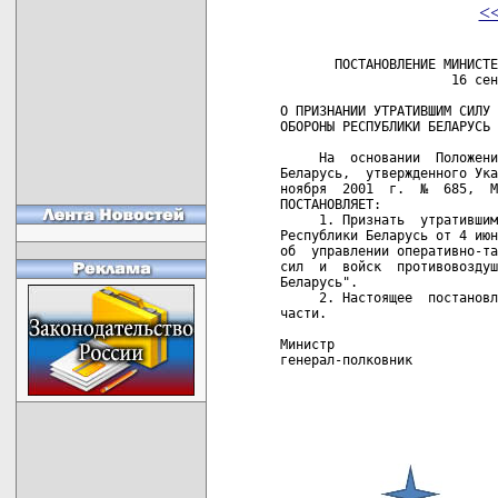
<
       ПОСТАНОВЛЕНИЕ МИНИСТЕ
                      16 сен
О ПРИЗНАНИИ УТРАТИВШИМ СИЛУ 
ОБОРОНЫ РЕСПУБЛИКИ БЕЛАРУСЬ 
     На  основании  Положени
Беларусь,  утвержденного Ука
ноября  2001  г.  №  685,  М
ПОСТАНОВЛЯЕТ:

     1. Признать  утратившим
Республики Беларусь от 4 июн
об  управлении оперативно-та
сил  и  войск  противовоздуш
Беларусь".

     2. Настоящее  постановл
части.

Министр

генерал-полковник           