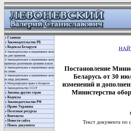
Главная
Законодательство РБ
Кодексы Беларуси
НАЙ
Законодательные и нормативные акты
по дате принятия
Законодательные и нормативные акты
принятые различными органами власти
Постановление Минис
Законодательные и нормативные акты
по темам
Беларусь от 30 ию
Законодательные и нормативные акты
по виду документы
изменений и дополнен
Международное право в Беларуси
Законодательство СССР
Министерства обо
Законы других стран
Кодексы
Законодательство РФ
Право Украины
Полезные ресурсы
Контакты
Новости сайта
Текст документа по 
Поиск документа