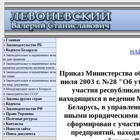
Главная
Законодательство РБ
Кодексы Беларуси
НА
Законодательные и нормативные акты
по дате принятия
Законодательные и нормативные акты
принятые различными органами власти
Приказ Министерства об
Законодательные и нормативные акты
по темам
июля 2003 г. №28 "Об у
Законодательные и нормативные акты
по виду документы
участия республика
Международное право в Беларуси
Законодательство СССР
находящихся в ведении 
Законы других стран
Кодексы
Беларусь, в управле
Законодательство РФ
иными юридическими 
Право Украины
Полезные ресурсы
сформирован с участ
Контакты
Новости сайта
предприятий, находя
Поиск документа