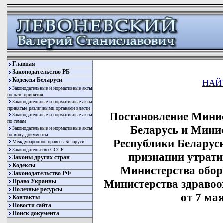
Главная
Законодательство РБ
Кодексы Беларуси
НАЙ
Законодательные и нормативные акты
по дате принятия
Законодательные и нормативные акты
принятые различными органами власти
Постановление Минис
Законодательные и нормативные акты
по темам
Беларусь и Мини
Законодательные и нормативные акты
по виду документы
Республики Беларусь
Международное право в Беларуси
Законодательство СССР
признании утрат
Законы других стран
Кодексы
Министерства обор
Законодательство РФ
Министерства здравоо
Право Украины
Полезные ресурсы
от 7 мая
Контакты
Новости сайта
Поиск документа