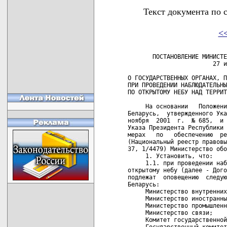
Текст документа по 
<
       ПОСТАНОВЛЕНИЕ МИНИСТЕ
                        27 и
О ГОСУДАРСТВЕННЫХ ОРГАНАХ, П
ПРИ ПРОВЕДЕНИИ НАБЛЮДАТЕЛЬНЫ
ПО ОТКРЫТОМУ НЕБУ НАД ТЕРРИТ
     На основании   Положени
Беларусь,  утвержденного Ука
ноября  2001  г.  № 685,  и 
Указа Президента Республики 
мерах   по   обеспечению  ре
(Национальный реестр правовы
37, 1/4479) Министерство обо
     1. Установить, что:

     1.1. при проведении наб
открытому небу (далее - Дого
подлежат  оповещению  следую
Беларусь:

     Министерство внутренних
     Министерство иностранны
     Министерство промышленн
     Министерство связи;

     Комитет государственной
     Государственный комитет