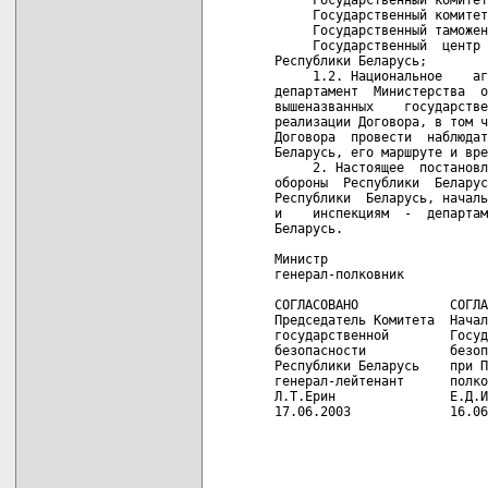
     Государственный комитет
     Государственный таможен
     Государственный  центр 
Республики Беларусь;

     1.2. Национальное    аг
департамент  Министерства  о
вышеназванных    государстве
реализации Договора, в том ч
Договора  провести  наблюдат
Беларусь, его маршруте и вре
     2. Настоящее  постановл
обороны  Республики  Беларус
Республики  Беларусь, началь
и    инспекциям  -  департам
Беларусь.

Министр

генерал-полковник           
СОГЛАСОВАНО            СОГЛА
Председатель Комитета  Начал
государственной        Госуд
безопасности           безоп
Республики Беларусь    при П
генерал-лейтенант      полко
Л.Т.Ерин               Е.Д.И
17.06.2003             16.06