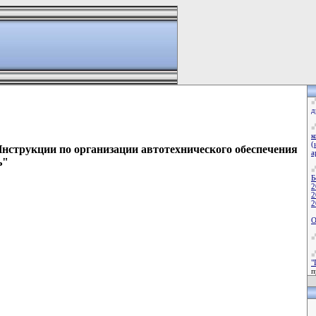
д
к
(
нструкции по организации автотехнического обеспечения
а
ь"
Б
2
2
2
О
"
п