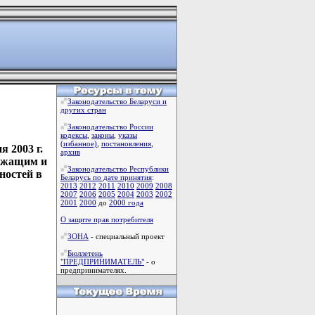
Законодательство Беларуси и
других стран
Законодательство России
кодексы
,
законы
,
указы
(избанное)
,
постановления
,
 2003 г.
архив
ужащим и
Законодательство Республики
ностей в
Беларусь по дате принятия
:
2013
2012
2011
2010
2009
2008
2007
2006
2005
2004
2003
2002
2001
2000
до
2000 года
О защите прав потребителя
ЗОНА
- специальный проект
Бюллетень
"ПРЕДПРИНИМАТЕЛЬ"
- о
предпринимателях.