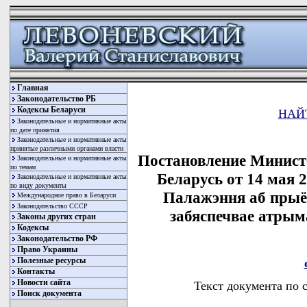
Главная
Законодательство РБ
Кодексы Беларуси
НАЙ
Законодательные и нормативные акты
по дате принятия
Законодательные и нормативные акты
принятые различными органами власти
Постановление Минист
Законодательные и нормативные акты
по темам
Беларусь от 14 мая 
Законодательные и нормативные акты
по виду документы
Палажэння аб прыём
Международное право в Беларуси
Законодательство СССР
забяспечвае атры
Законы других стран
Кодексы
Законодательство РФ
Право Украины
Полезные ресурсы
Контакты
Новости сайта
Текст документа по 
Поиск документа