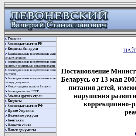
Главная
Законодательство РБ
Кодексы Беларуси
НАЙ
Законодательные и нормативные акты
по дате принятия
Законодательные и нормативные акты
принятые различными органами власти
Постановление Минист
Законодательные и нормативные акты
по темам
Беларусь от 13 мая 20
Законодательные и нормативные акты
по виду документы
питания детей, име
Международное право в Беларуси
Законодательство СССР
нарушения развити
Законы других стран
Кодексы
коррекционно-р
Законодательство РФ
реа
Право Украины
Полезные ресурсы
Контакты
Новости сайта
Поиск документа