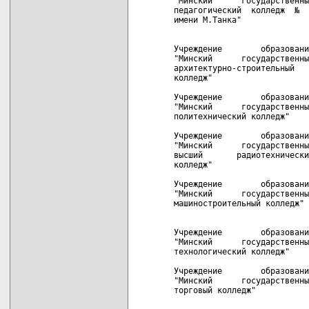
"Минский      государственны
педагогический  колледж  №  
имени М.Танка"              
                            
Учреждение        образовани
"Минский      государственны
архитектурно-строительный   
колледж"

Учреждение        образовани
"Минский      государственны
политехнический колледж"    
Учреждение        образовани
"Минский      государственны
высший       радиотехнически
колледж"

Учреждение        образовани
"Минский      государственны
машиностроительный колледж" 
                            
Учреждение        образовани
"Минский      государственны
технологический колледж"    
Учреждение        образовани
"Минский      государственны
торговый колледж"           
                            