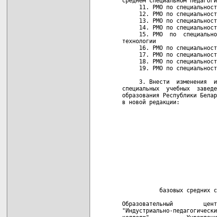
среднем специальном педагоги
     11. РМО по специальност
     12. РМО по специальност
     13. РМО по специальност
     14. РМО по специальност
     15. РМО  по  специально
технологии

     16. РМО по специальност
     17. РМО по специальност
     18. РМО по специальност
     19. РМО по специальност
     3. Внести  изменения  и
специальных  учебных  заведе
образования Республики Белар
в новой редакции:

                            
                            
                            
                            
                            
                            
                            
                            
                            
                            
           базовых средних с
Образовательный         цент
"Индустриально-педагогически