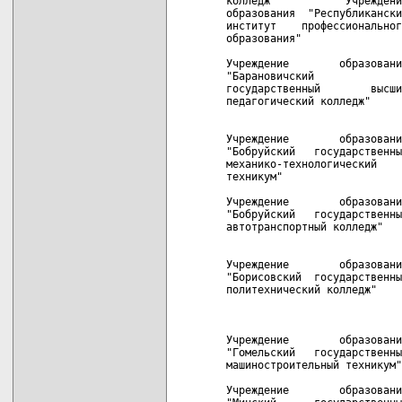
колледж"           Учреждени
образования  "Республикански
институт    профессиональног
образования"

Учреждение        образовани
"Барановичский              
государственный        высши
педагогический колледж"     
                            
Учреждение        образовани
"Бобруйский   государственны
механико-технологический    
техникум"

Учреждение        образовани
"Бобруйский   государственны
автотранспортный колледж"   
                            
Учреждение        образовани
"Борисовский  государственны
политехнический колледж"    
                            
                            
Учреждение        образовани
"Гомельский   государственны
машиностроительный техникум"
Учреждение        образовани