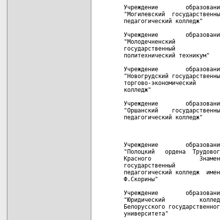
Учреждение        образовани
"Могилевский  государственны
педагогический колледж"     
Учреждение        образовани
"Молодечненский             
государственный             
политехнический техникум"   
Учреждение        образовани
"Новогрудский государственны
торгово-экономический       
колледж"

Учреждение        образовани
"Оршанский    государственны
педагогический колледж"     
                            
                            
Учреждение        образовани
"Полоцкий   ордена  Трудовог
Красного              Знамен
государственный

педагогический колледж  имен
Ф.Скорины"

Учреждение        образовани
"Юридический          коллед
Белорусского государственног
университета"
