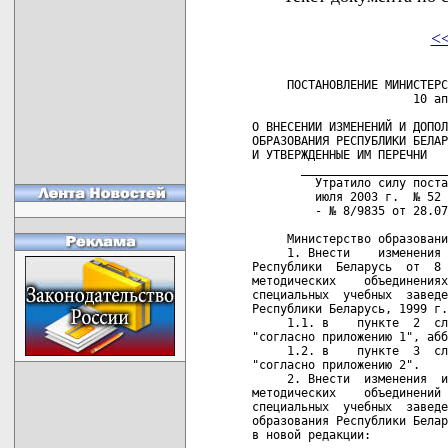
<
     ПОСТАНОВЛЕНИЕ МИНИСТЕРС
                       10 ап
О ВНЕСЕНИИ ИЗМЕНЕНИЙ И ДОПОЛ
ОБРАЗОВАНИЯ РЕСПУБЛИКИ БЕЛАР
И УТВЕРЖДЕННЫЕ ИМ ПЕРЕЧНИ

       _____________________
         Утратило силу поста
         июля 2003 г.  № 52 
         - № 8/9835 от 28.07
     Министерство образовани
     1. Внести    изменения 
Республики  Беларусь  от  8 
методических    объединениях
специальных  учебных  заведе
Республики Беларусь, 1999 г.
     1.1. в    пункте  2  сл
"согласно приложению 1", абб
     1.2. в    пункте  3  сл
"согласно приложению 2".

     2. Внести  изменения  и
методических    объединений 
специальных  учебных  заведе
образования Республики Белар
в новой редакции:
