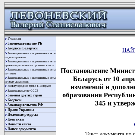
Главная
Законодательство РБ
Кодексы Беларуси
НАЙ
Законодательные и нормативные акты
по дате принятия
Законодательные и нормативные акты
принятые различными органами власти
Постановление Минист
Законодательные и нормативные акты
по темам
Беларусь от 10 апр
Законодательные и нормативные акты
по виду документы
изменений и дополн
Международное право в Беларуси
Законодательство СССР
образования Республик
Законы других стран
Кодексы
345 и утвер
Законодательство РФ
Право Украины
Полезные ресурсы
Контакты
Новости сайта
Поиск документа
Текст документа по 