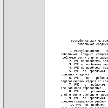
                            
                            
                            
                            
                            
                            
                            
                            
                            
                            
      республиканских методи
          работников средних
     1. Республиканское   ме
работников  средних  специал
проблемам воспитания в средн
     2. РМО по проблемам зао
     3. РМО по проблемам охр
     4. РМО по проблемам пра
     5. РМО  по  проблемам  
практики учащихся

     6. РМО    по   проблема
педагогических кадров со сре
     7. РМО  по  проблемам  
специального образования

     8. РМО  по  проблемам  
учебно-воспитательного проце
     9. РМО  по  проблемам  
среднем специальном учебном 
     10. РМО  по  проблемам 