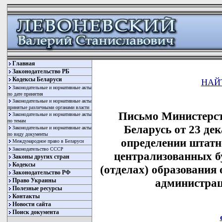
Главная
Законодательство РБ
Кодексы Беларуси
НАЙ
Законодательные и нормативные акты
по дате принятия
Законодательные и нормативные акты
принятые различными органами власти
Письмо Министерст
Законодательные и нормативные акты
по темам
Беларусь от 23 дек
Законодательные и нормативные акты
по виду документы
определении штатн
Международное право в Беларуси
Законодательство СССР
централизованных б
Законы других стран
Кодексы
(отделах) образования
Законодательство РФ
администрац
Право Украины
Полезные ресурсы
Контакты
Новости сайта
Поиск документа