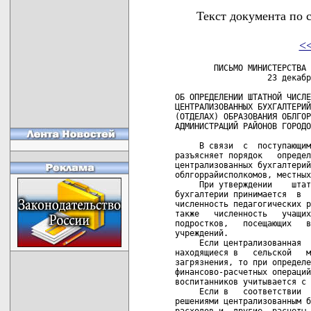
Текст документа по 
<
        ПИСЬМО МИНИСТЕРСТВА 
                   23 декабр
ОБ ОПРЕДЕЛЕНИИ ШТАТНОЙ ЧИСЛЕ
ЦЕНТРАЛИЗОВАННЫХ БУХГАЛТЕРИЙ
(ОТДЕЛАХ) ОБРАЗОВАНИЯ ОБЛГОР
АДМИНИСТРАЦИЙ РАЙОНОВ ГОРОДО
     В связи  с  поступающим
разъясняет порядок   определ
централизованных бухгалтерий
облгоррайисполкомов, местных
     При утверждении    штат
бухгалтерии принимается  в  
численность педагогических р
также   численность   учащих
подростков,   посещающих   в
учреждений.

     Если централизованная  
находящиеся в   сельской   м
загрязнения, то при определе
финансово-расчетных операций
воспитанников учитывается с 
     Если в   соответствии  
решениями централизованным б
расходов и  другие  расчеты 