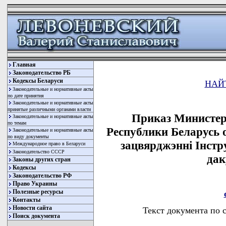
Главная
Законодательство РБ
Кодексы Беларуси
НАЙ
Законодательные и нормативные акты
по дате принятия
Законодательные и нормативные акты
принятые различными органами власти
Приказ Министер
Законодательные и нормативные акты
по темам
Республики Беларусь о
Законодательные и нормативные акты
по виду документы
зацвярджэннi Iнстр
Международное право в Беларуси
Законодательство СССР
дак
Законы других стран
Кодексы
Законодательство РФ
Право Украины
Полезные ресурсы
Контакты
Новости сайта
Текст документа по 
Поиск документа