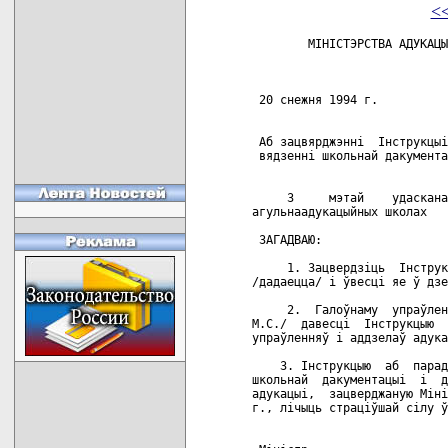
<
        МIНIСТЭРСТВА АДУКАЦЫI I НАВУКI РЭСПУБЛIКI БЕЛАРУСЬ

                               ЗАГАД

 20 снежня 1994 г.                                           N 418


 Аб зацвярджэннi  Iнструкцыi аб
 вядзеннi школьнай дакументацыi


     З     мэтай    удасканалення     вядзення    дакументацыi     ў
агульнаадукацыйных школах

 ЗАГАДВАЮ:

     1. Зацвердзiць  Iнструкцыю  аб  вядзеннi  школьнай дакументацыi
/дадаецца/ i ўвесцi яе ў дзеянне з 1 верасня 1995 года.

     2.  Галоўнаму  упраўленню  агульнай  сярэдняй адукацыi /Фяськоў
М.С./  давесцi  Iнструкцыю  аб  вядзеннi  школьнай  дакументацыi  да
упраўленняў i аддзелаў адукацыi, агульнаадукацыйных школ.

    3. Iнструкцыю  аб  парадку  вырабу,  улiку,  дастаўцы,  вядзеннi
школьнай  дакументацыi  i  дакументаў  аб  сярэдняй  i васьмщгадовай
адукацыi,  зацверджаную Мiнiстэрствам асветы ад 24 кастрычнiка  1979
г., лiчыць страцiўшай сiлу ў частцы вядзення школьнай дакументацыi.


 Мiнiстр                                      В.I.Стражаў


                                            Зацверджана
                                        загадам Мiнiстра адукацыi
                                        i навукi Рэспублiкi Беларусь
                                        ад 20 снежня 1994 г. N 418

                            IНСТРУКЦЫЯ
                 АБ ВЯДЗЕННI ШКОЛЬНАЙ ДАКУМЕНТАЦЫI

===

                        Агульныя палажэннi

     Выкананне ўскладзеных  на  агульнаадукацыйную  школу Рэспублiкi
Беларусь функцый i вынiкi яе дзейнасцi адлюстроўваюцца ў дакументах,
звязаных  з планаваннем i ажыццяўленнем навучальна-выхаваўчай работы
i     фiнансава-гаспадарчай     дзейнасцi,      вядзеннем      ўлiку
вучэбна-педагагiчнай   работы,   справаводства   школы,   складаннем
статыстычнай справаздачнасцi.
     Гэта Iнструкцыя  ўстанаўлiвае  адзiныя  назвы i патрабаваннi да
вядзення школьнай дакументацыi,  тэрмiны  яе  захавання,  а  таксама
парадак  вядзення  справаводства  школы,  першаснага  фiнансавага  i
гаспадарчага ўлiку.
     Планаванне навучальна-выхаваўчай работы, а таксама матэрыяльна-
тэхнiчнае  забеспячэнне  школы  ажыццяўляецца   ў   адпаведнасцi   з
Прыкладным   палажэннем   аб   агульнаадукацыйнай  школе  Рэспублiкi
Беларусь, дзеючымi ўказаннямi i рэкамендацыямi Мiнiстэрства адукацыi
i  навукi  Рэспублiкi  Беларусь,  таму дакументы па гэтых пытаннях у
Iнструкцыi ў поўным аб'ёме не разглядаюцца.
     У сувязi  з  тым,  што  пераважную большасць агульнаадукацыйных
школ абслугоўваюць цэнтралiзаваныя  бухгалтэрыi,  якiя  вядуць  улiк
выканання  каштарыса  выдаткаў у формах i рэгiстрах,  прадугледжаных
iнструкцыямi  i   метадычнымi   ўказаннямi   Мiнiстэрства   фiнансаў
Рэспублiкi  Беларусь  i  спецыяльнымi ведамаснымi ўказаннямi,  гэтай
Iнструкцыяй  устанаўлiваецца  толькi  парадак   вядзення   першаснай
улiковай     дакументацыi    ў    школе    па    асобных    пытаннях
фiнансава-гаспадарчай дзейнасцi.
     Школьныя дакументы запаўняюцца чарнiлам,  пастай або на пiшучай
машынцы.
     Патрабаваннi гэтай Iнструкцыi распаўсюджваюцца як на дзяржаўныя
агульнаадукацыйныя школы, так i на школы, якiя ствараюцца суб'ектамi
гаспадарання iншых форм уласнасцi.

Зводны пералiк школьнай дакументацыi:

          1. Дакументацыя па асабоваму складу вучняў:

  - алфавiтная кнiга запiсу вучняў;
  - асабовая картка вучня;
  - класны журнал;
  - журнал факультатыўных заняткаў, курсаў па выбару i
спецкурсаў;
  - журнал групы падоўжанага дня;
  - журнал  прышкольнага iнтэрната;
  - журнал улiку гуртковай работы з вучнямi;
  - кнiга ўлiку i выдачы атэстатаў аб сярэдняй адукацыi;
  - кнiга ўлiку i выдачы пасведчанняў аб базавай адукацыi;
  - кнiга ўлiку i выдачы залатых i сярэбраных медалёў;
  - кнiга ўлiку i выдачы  лiстоў за поспехi ў вывучэннi асобных
прадметаў;

              II. Дакументацыя па асноўнай дзейнасцi школы:

  - кнiга загадаў па асноўнай дзейнасцi школы;
  - кнiга ўлiку асабовага складу педагагiчных работнiкаў;
  - кнiга пратаколаў педагагiчнага (метадычнага) савета;
  - журнал улiку прапушчаных i замененых урокаў;
  - дакладныя запiскi, акты i даведкi спецыялiстаў органаў
кiравання адукацыяй па вынiках праверкi работы школы;
  - расклад вучэбных заняткаў, графiкi правядзення гуртковых
заняткаў i пазакласнай работы;
  - дакументы аб выпускных экзаменах вучняў.

               III. Фiнансава-гаспадарчая дакументацыя:

  - каштарыс даходаў i выдаткаў (выпiскi з каштарысаў);
  - даведкi аб штоквартальных выдатках, якiя запаўняюцца
цэнтралiзаванай бухгалтэрыяй;
  - тарыфiкацыйны спiс работнiкаў;
  - штатны расклад;
  - тэхнiчны пашпарт школы;
  - iнвентарныя спiсы асноўных сродкаў (ф. NОС-13);
  - кнiга складскога ўлiку матэрыялаў (ф. NМ-1);
  - ведамасць выдачы матэрыялаў на патрэбы школы (ф. N 410);
  - ведамасць  аператыўнага (колькаснага) улiку руху
малакаштоўных прадметаў, якiя знаходзяцца 