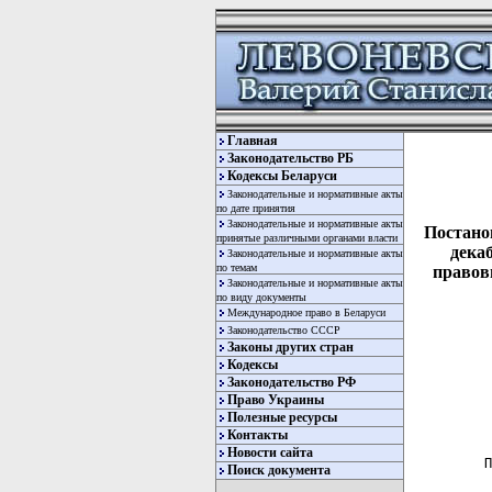
Главная
Законодательство РБ
Кодексы Беларуси
Законодательные и нормативные акты
по дате принятия
Законодательные и нормативные акты
Постано
принятые различными органами власти
дека
Законодательные и нормативные акты
по темам
правов
Законодательные и нормативные акты
по виду документы
Международное право в Беларуси
Законодательство СССР
Законы других стран
Кодексы
Законодательство РФ
Право Украины
Полезные ресурсы
Контакты
Новости сайта
 П
Поиск документа
  