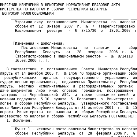
ВНЕСЕНИИ ИЗМЕНЕНИЙ В НЕКОТОРЫЕ НОРМАТИВНЫЕ ПРАВОВЫЕ АКТЫ

НИСТЕРСТВА ПО НАЛОГАМ И СБОРАМ РЕСПУБЛИКИ БЕЛАРУСЬ

 ВОПРОСАМ НАЛОГООБЛОЖЕНИЯ

     _______________________________________________ _______ ___
       Утратило силу  постановлением  Министерства  по  налогам 
       сборам от  12  января  2007  г.  №  7  (зарегистрировано 
       Национальном   реестре   -  №  8/15730  от  18.01.2007  г
      [Изменения и дополнения:

          Постановление Министерства   по   налогам    и    сбор
       Республики   Беларусь   от   28   февраля   2006  г.  №  
       (зарегистрировано в Национальном реестре  -  №  8/14118  
       16.03.2006 г.)].

   В соответствии  с  постановлением  Совета  Министров Республи
ларусь от 14 декабря 2005 г.  № 1456 "О порядке организации рабо
  республиканских   органах   государственного   управления,  ин
сударственных организациях,  подчиненных Правительству  Республи
ларусь,  местных  исполнительных  и  распорядительных  органах  
даче документов  либо  иных  справок  гражданам,  пострадавшим  
тастрофы  на  Чернобыльской  АЭС,  а  также  членам их семей" и 
новании подпункта  5.10  пункта  5  Положения  о  Министерстве  
логам  и сборам Республики Беларусь,  утвержденного постановлени
вета Министров Республики Беларусь от 31 октября 2001  г.  №  15
опросы  Министерства  по  налогам  и  сборам Республики Беларусь
нистерство по налогам и сборам Республики Беларусь ПОСТАНОВЛЯЕТ:

   1. Исключен.

     _______________________________________________ _______ ___
       Пункт 1 - исключен постановлением Министерства по налогам
       сборам  Республики  Беларусь  от  28  февраля 2006 г.  № 