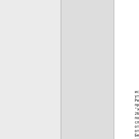
  
  
  
  
  
  
  
  
  
  
  
  
  
  
  
  
  
  
  
ис
ут
Ре
пр
"э
26
по
сл
от
от
Бе