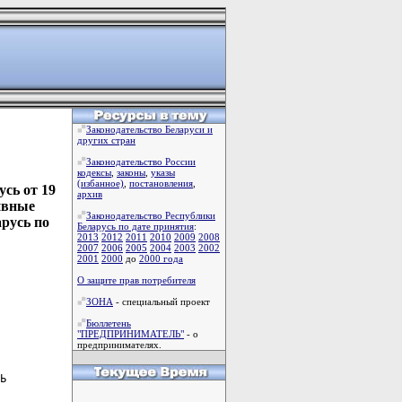
Законодательство Беларуси и
других стран
Законодательство России
кодексы
,
законы
,
указы
(избанное)
,
постановления
,
сь от 19
архив
ивные
Законодательство Республики
русь по
Беларусь по дате принятия
:
2013
2012
2011
2010
2009
2008
2007
2006
2005
2004
2003
2002
2001
2000
до
2000 года
О защите прав потребителя
ЗОНА
- специальный проект
Бюллетень
"ПРЕДПРИНИМАТЕЛЬ"
- о
предпринимателях.
Ь
