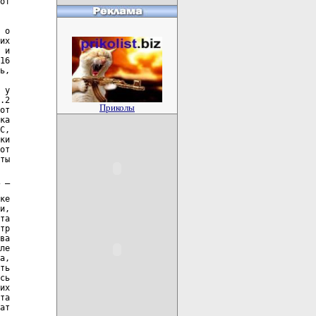
от

 о

их

 и

16

ь,

 у

.2

Приколы
от

ка

С,

ки

от

ты

 _

ке

и,

та

тр

ва

ле

а,

ть

сь

их

та

ат
