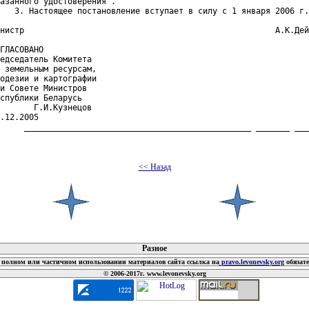
азанного удостоверения".

   3. Настоящее постановление вступает в силу с 1 января 2006 г.

нистр                                                    А.К.Дей
ГЛАСОВАНО

едседатель Комитета

 земельным ресурсам,

одезии и картографии

и Совете Министров

спублики Беларусь

       Г.И.Кузнецов

.12.2005

     _______________________________________________ _______ ___
<< Назад
 документов
Разное
полном или частичном использовании материалов сайта ссылка на
pravo.levonevsky.org
обязат
© 2006-2017г. www.levonevsky.org