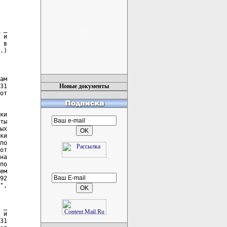
 _

 и

 в

.)

ам

31

Новые документы
от

ки

ты

ых

ки

по

от

на

по

ем

92

",

 _

 и

31
