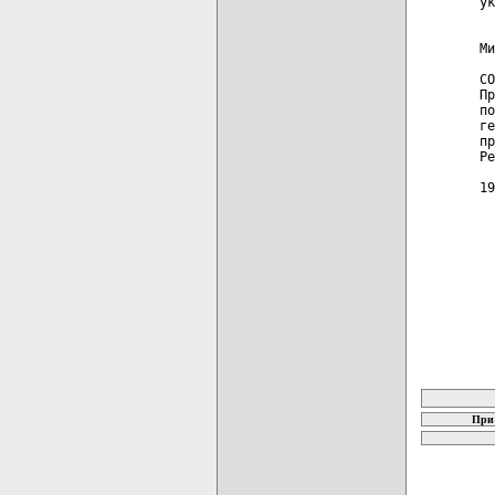
ук
  
Ми
СО
Пр
по
ге
пр
Ре
  
19
  
карта новых
При 