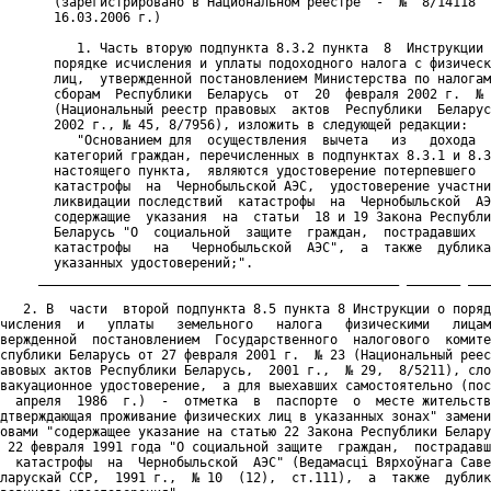
       (зарегистрировано в Национальном реестре  -  №  8/14118  
       16.03.2006 г.)

          1. Часть вторую подпункта 8.3.2 пункта  8  Инструкции 
       порядке исчисления и уплаты подоходного налога с физическ
       лиц,  утвержденной постановлением Министерства по налогам
       сборам  Республики  Беларусь  от  20  февраля 2002 г.  № 
       (Национальный реестр правовых  актов  Республики  Беларус
       2002 г., № 45, 8/7956), изложить в следующей редакции:

          "Основанием для  осуществления  вычета   из   дохода  
       категорий граждан, перечисленных в подпунктах 8.3.1 и 8.3
       настоящего пункта,  являются удостоверение потерпевшего  
       катастрофы  на  Чернобыльской АЭС,  удостоверение участни
       ликвидации последствий  катастрофы  на  Чернобыльской  АЭ
       содержащие  указания  на  статьи  18 и 19 Закона Республи
       Беларусь "О  социальной  защите  граждан,  пострадавших  
       катастрофы   на   Чернобыльской  АЭС",  а  также  дублика
       указанных удостоверений;".

     _______________________________________________ _______ ___
   2. В  части  второй подпункта 8.5 пункта 8 Инструкции о поряд
числения  и   уплаты   земельного   налога   физическими   лицам
вержденной  постановлением  Государственного  налогового  комите
спублики Беларусь от 27 февраля 2001 г.  № 23 (Национальный реес
авовых актов Республики Беларусь,  2001 г.,  № 29,  8/5211), сло
вакуационное удостоверение,  а для выехавших самостоятельно (пос
  апреля  1986  г.)  -  отметка  в  паспорте  о  месте жительств
дтверждающая проживание физических лиц в указанных зонах" замени
овами "содержащее указание на статью 22 Закона Республики Белару
 22 февраля 1991 года "О социальной защите  граждан,  пострадавш
  катастрофы  на  Чернобыльской  АЭС" (Ведамасцi Вярхоўнага Саве
ларускай ССР,  1991 г.,  № 10  (12),  ст.111),  а  также  дублик