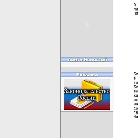
О 
МИ
ПО
  
  
  
  
  
  
  
  
  
  
Бе
в 
го
Бе
вы
ка
ос
на
Со
"В
Ми
  
  
  
  