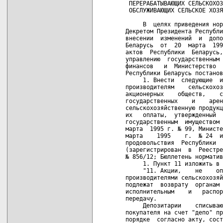
 ПЕРЕРАБАТЫВАЮЩИХ СЕЛЬСКОХОЗ
 ОБСЛУЖИВАЮЩИХ СЕЛЬСКОЕ ХОЗЯ
     В  целях приведения нор
Декретом Президента Республи
внесении  изменений  и  допо
Беларусь  от  20  марта  199
актов  Республики  Беларусь,
управлению  государственным 
финансов   и  Министерство  
Республики Беларусь постанов
     1. Внести  следующие  и
производителям    сельскохоз
акционерных    обществ,    с
государственных    и    арен
сельскохозяйственную продукц
их   оплаты,  утвержденный  
государственным  имуществом 
марта  1995 г. № 99, Министе
марта    1995    г.  № 24  и
продовольствия  Республики  
(зарегистрирован  в  Реестре
№ 856/12; Бюллетень норматив
     1. Пункт 11 изложить в 
     "11. Акции,    не    оп
производителями сельскохозяй
подлежат  возврату  органам 
исполнительным    и   распор
передачу.

     Депозитарии    списываю
покупателя на счет "депо" пр
порядке  согласно акту, сост