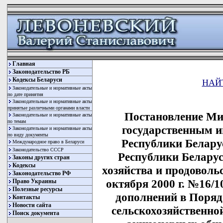
Главная
Законодательство РБ
Кодексы Беларуси
НАЙ
Законодательные и нормативные акты
по дате принятия
Законодательные и нормативные акты
принятые различными органами власти
Постановление Ми
Законодательные и нормативные акты
по темам
государственным 
Законодательные и нормативные акты
по виду документы
Республики Белару
Международное право в Беларуси
Законодательство СССР
Республики Беларус
Законы других стран
Кодексы
хозяйства и продоволь
Законодательство РФ
октября 2000 г. №16/1
Право Украины
Полезные ресурсы
дополнений в Поряд
Контакты
Новости сайта
сельскохозяйственн
Поиск документа