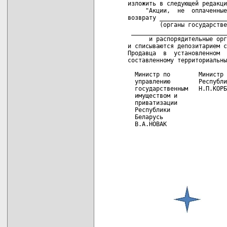
изложить в следующей редакци
     "Акции,  не  оплаченные
возврату ___________________
         (органы государстве
 ___________________________
      и распорядительные орг
и списываются депозитарием с
Продавца  в  установленном  
составленному территориальны
  Министр по        Министр 
  управлению        Республи
  государственным   Н.П.КОРБ
  имуществом и              
  приватизации              
  Республики                
  Беларусь

  В.А.НОВАК

карта новых документов