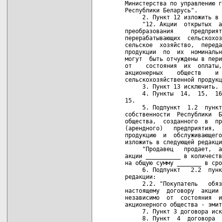
Министерства по управлению г
Республики Беларусь".

     2. Пункт 12 изложить в 
     "12. Акции  открытых  а
преобразования     предприят
перерабатывающих  сельскохоз
сельское  хозяйство,  переда
продукции  по  их  номинальн
могут  быть отчуждены в пери
от    состояния  их  оплаты,
акционерных    обществ    и 
сельскохозяйственной продукц
     3. Пункт 13 исключить.

     4. Пункты  14,  15,  16
15.

     5. Подпункт  1.2  пункт
собственности  Республики  Б
общества,  созданного  в  пр
(арендного)   предприятия,  
продукцию  и  обслуживающего
изложить в следующей редакци
     "Продавец   продает,  а
акции __________ в количеств
на общую сумму _______ в сро
     6. Подпункт   2.2  пунк
редакции:

     2.2. "Покупатель   обяз
настоящему  договору  акции 
независимо  от  состояния  и
акционерного общества - эмит
     7. Пункт 3 договора иск
     8. Пункт  4  договора  