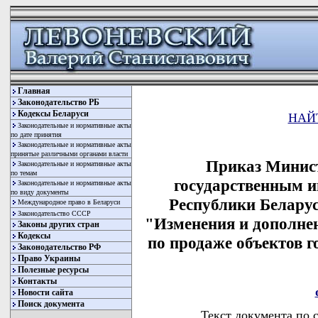
Главная
Законодательство РБ
Кодексы Беларуси
НАЙ
Законодательные и нормативные акты
по дате принятия
Законодательные и нормативные акты
принятые различными органами власти
Приказ Минист
Законодательные и нормативные акты
по темам
государственным 
Законодательные и нормативные акты
по виду документы
Республики Беларусь
Международное право в Беларуси
Законодательство СССР
"Изменения и дополне
Законы других стран
Кодексы
по продаже объектов г
Законодательство РФ
Право Украины
Полезные ресурсы
Контакты
Новости сайта
Поиск документа
Текст документа по 