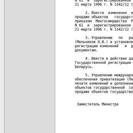
N 61  и  зарегистрированное 
21 марта 1996 г. N 1342/12 (
     2. Внести  изменения  и
продаже объектов   государст
приказом  Мингосимущества  Р
N 61  и  зарегистрированное 
21 марта 1996 г. N 1342/12 (
     3. Управлению   по   ра
(Мельников 0.В.) в установле
регистрацию изменений   и  д
документам.

     4. Ввести в действие да
Государственной регистрации 
Беларусь.

     5. Управлению междунаро
обеспечения приватизации (Пе
печати изменений и дополнени
объектов государственной  со
продаже объектов государстве
 Заместитель Министра       
                            
                            
                            
                            