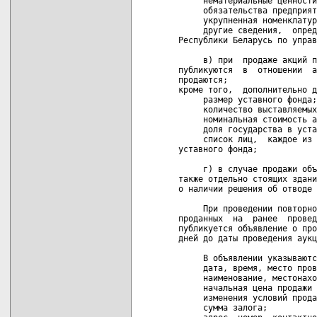
     нематериальные ценности
     обязательства предприят
     укрупненная номенклатур
     другие сведения,  опред
Республики Беларусь по управ
     в) при  продаже акций п
публикуются  в  отношении  а
продаются;

кроме того,  дополнительно д
     размер уставного фонда;

     количество выставляемых
     номинальная стоимость а
     доля государства в уста
     список лиц,  каждое из 
уставного фонда;

     г) в случае продажи объ
также отдельно стоящих здани
о наличии решения об отводе 
     При проведении повторно
проданных  на  ранее  провед
публикуется объявление о про
дней до даты проведения аукц
     В объявлении указываютс
     дата, время, место пров
     наименование, местонахо
     начальная цена продажи 
     изменения условий прода
     сумма залога;
