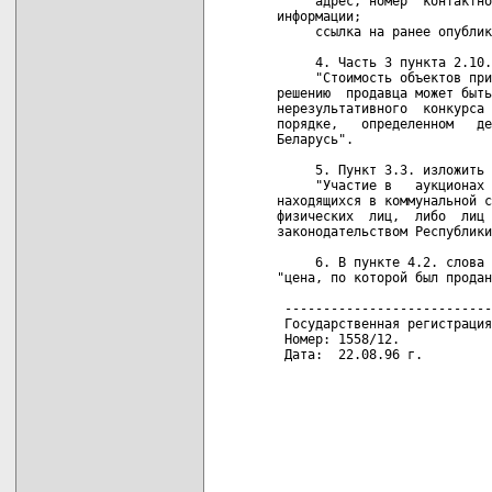
     адрес, номер  контактно
информации;

     ссылка на ранее опублик
     4. Часть 3 пункта 2.10.
     "Стоимость объектов при
решению  продавца может быть
нерезультативного  конкурса 
порядке,   определенном   де
Беларусь".

     5. Пункт 3.3. изложить 
     "Участие в   аукционах 
находящихся в коммунальной с
физических  лиц,  либо  лиц 
законодательством Республики
     6. В пункте 4.2. слова 
"цена, по которой был продан
 ---------------------------

 Государственная регистрация
 Номер: 1558/12.

 Дата:  22.08.96 г.  
