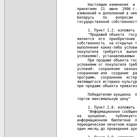
     Настоящие изменения  и 
принятием  21  июня  1996 г.
изменений и дополнений в нек
Беларусь    по    вопросам  
государственной собственност
     1. Пункт 1.2. изложить 
     "Продажей объекта  госу
является  его  приобретение 
собственность  на открытых т
выполнения каких-либо услови
покупателя  требуется  выпол
условиями), устанавливаемых 
     При продаже объекта гос
условиями от покупателя треб
условий:  сохранение  назнач
сохранение или  создание  ра
программ,  сохранение  истор
являющегося историко-культур
при продаже объекта приватиз
     Победителем аукциона  п
торгов максимальную цену"

     2. Пункт 2.8. изложить 
     "Информационное сообщен
на   аукционе,    публикуетс
информационном  бюллетене  л
периодическом печатном издан
один месяц до проведения аук