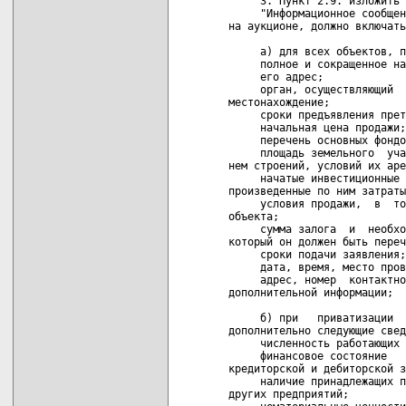
     3. Пункт 2.9. изложить 
     "Информационное сообщен
на аукционе, должно включать
     а) для всех объектов, п
     полное и сокращенное на
     его адрес;

     орган, осуществляющий  
местонахождение;

     сроки предъявления прет
     начальная цена продажи;

     перечень основных фондо
     площадь земельного  уча
нем строений, условий их аре
     начатые инвестиционные 
произведенные по ним затраты
     условия продажи,  в  то
объекта;

     сумма залога  и  необхо
который он должен быть переч
     сроки подачи заявления;

     дата, время, место пров
     адрес, номер  контактно
дополнительной информации;

     б) при   приватизации  
дополнительно следующие свед
     численность работающих 
     финансовое состояние   
кредиторской и дебиторской з
     наличие принадлежащих п
других предприятий;
