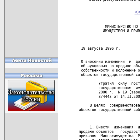
<
            МИНИСТЕРСТВО ПО 
           ИМУЩЕСТВОМ И ПРИВ
                            
 19 августа 1996 г.         
 О внесении изменений  и  до
 об аукционах по продаже объ
 собственности и Положение о
 объектов государственной со
       _____________________
         Утратил  силу  пост
         государственным  им
         2000 г.  N 19 (заре
         8/4443 от 14.11.200
     В целях  совершенствова
объектов государственной соб
                            
     1. Внести  изменения  и
продаже объектов   государст
приказом  Мингосимущества  Р