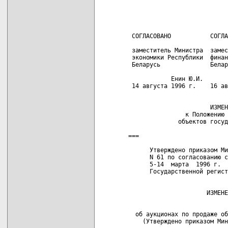
                            
                            
                            
 СОГЛАСОВАНО           СОГЛА
 заместитель Министра  замес
 экономики Республики  финан
 Беларусь              Белар
            Енин Ю.И.       
 14 августа 1996 г.    16 ав
                       ИЗМЕН
                к Положению 
              объектов госуд
===

      Утверждено приказом Ми
      N 61 по согласованию с
      5-14  марта  1996 г.  
      Государственной регист
                      ИЗМЕНЕ
                            
  об аукционах по продаже об
    (Утверждено приказом Мин