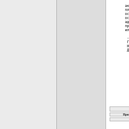
  
ак
пл
ос
ос
ад
пр
ил
 -
 Г
 Н
 Д
карта новых
При 