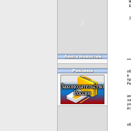
 М
 Б
  
 2
  
  
  
  
  
==
  
об
в 
пр
Ре
  
ак
за
ук
ис
  
  
об
  