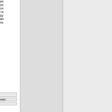
ия

ая

ля

ти

ду

им

нь

ельна