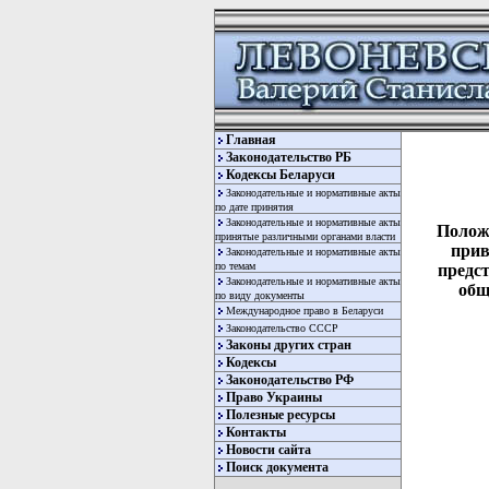
Главная
Законодательство РБ
Кодексы Беларуси
Законодательные и нормативные акты
по дате принятия
Законодательные и нормативные акты
Полож
принятые различными органами власти
прив
Законодательные и нормативные акты
по темам
предс
Законодательные и нормативные акты
общ
по виду документы
Международное право в Беларуси
Законодательство СССР
Законы других стран
Кодексы
Законодательство РФ
Право Украины
Полезные ресурсы
Контакты
Новости сайта
Поиск документа
  