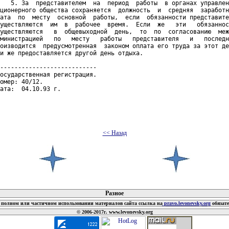
   5. За  представителем  на  период  работы  в органах управлен
ционерного общества сохраняется  должность  и  средняя  заработн
ата  по  месту  основной  работы,  если  обязанности представите
уществляются  им  в  рабочее  время.  Если  же   эти   обязаннос
уществляются   в  общевыходной  день,  то  по  согласованию  меж
министрацией   по   месту   работы   представителя   и   последн
оизводится  предусмотренная  законом оплата его труда за этот де
и же предоставляется другой день отдыха.

---------------------------

осударственная регистрация.

омер: 40/12.

ата:  04.10.93 г.

<< Назад
 документов
Разное
полном или частичном использовании материалов сайта ссылка на
pravo.levonevsky.org
обязат
© 2006-2017г. www.levonevsky.org