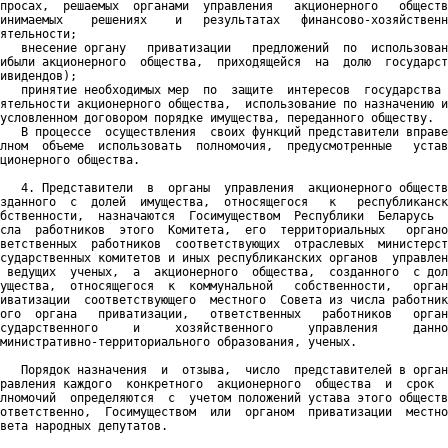
просах,  решаемых  органами  управления   акционерного   обществ
инимаемых    решениях    и   результатах   финансово-хозяйственн
ятельности;

   внесение органу   приватизации   предложений  по  использован
ибыли акционерного  общества,  приходящейся  на  долю  государст
ивидендов);

   принятие необходимых мер  по  защите  интересов  государства 
ятельности акционерного общества,  использование по назначению и
условленном договором порядке имущества, переданного обществу.

   В процессе  осуществления  своих функций представители вправе
лном  объеме  использовать  полномочия,  предусмотренные   устав
ционерного общества.

   4. Представители  в  органы  управления  акционерного обществ
зданного  с  долей  имущества,  относящегося   к   республиканск
бственности,  назначаются  Госимуществом  Республики  Беларусь  
сла  работников  этого  Комитета,  его  территориальных   органо
ветственных  работников  соответствующих  отраслевых  министерст
сударственных комитетов и иных республиканских органов  управлен
 ведущих  ученых,  а  акционерного  общества,  созданного  с дол
ущества,  относящегося  к  коммунальной   собственности,   орган
иватизации  соответствующего  местного  Совета из числа работник
ого  органа   приватизации,   ответственных   работников   орган
сударственного     и     хозяйственного     управления     данно
министративно-территориального образования, ученых.

   Порядок назначения  и  отзыва,  число  представителей в орган
равления каждого  конкретного  акционерного  общества  и  срок  
лномочий  определяются  с  учетом положений устава этого обществ
ответственно,  Госимуществом  или  органом  приватизации  местно
вета народных депутатов.
