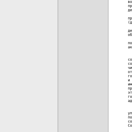
во
пр
де
  
пр
(д
  
де
об
  
по
ак
  
со
со
чи
от
го
и 
им
пр
эт
го
ад
  
уп
по
со
Со