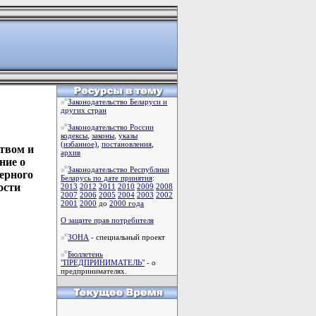
Законодательство Беларуси и
других стран
Законодательство России
кодексы
,
законы
,
указы
(избанное)
,
постановления
,
твом и
архив
ние о
Законодательство Республики
ерного
Беларусь по дате принятия
:
ости
2013
2012
2011
2010
2009
2008
2007
2006
2005
2004
2003
2002
2001
2000
до
2000 года
О защите прав потребителя
ЗОНА
- специальный проект
Бюллетень
"ПРЕДПРИНИМАТЕЛЬ"
- о
предпринимателях.