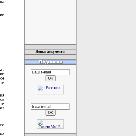
ва

ий

Новые документы
а,

ии

се

ти

ия

ся

ти

от

го

ых
