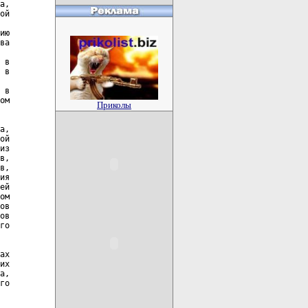
а,

ой

ию

ва

 в

 в

 в

ом

Приколы
а,

ой

из

в,

в,

ия

ей

ом

ов

ов

го

ах

их

а,

го
