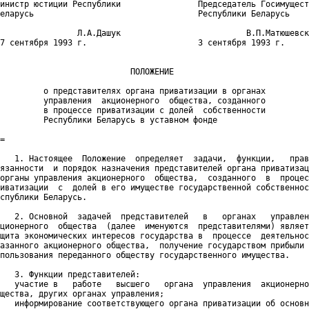
инистр юстиции Республики                Председатель Госимущест
еларусь                                  Республики Беларусь

                Л.А.Дашук                          В.П.Матюшевск
7 сентября 1993 г.                       3 сентября 1993 г.

                           ПОЛОЖЕНИЕ

         о представителях органа приватизации в органах

         управления  акционерного  общества, созданного

         в процессе приватизации с долей  собственности

         Республики Беларусь в уставном фонде

=

   1. Настоящее  Положение  определяет  задачи,  функции,   прав
язанности  и порядок назначения представителей органа приватизац
органы управления акционерного  общества,  созданного  в  процес
иватизации  с  долей в его имуществе государственной собственнос
спублики Беларусь.

   2. Основной  задачей  представителей   в   органах   управлен
ционерного  общества  (далее  именуются  представителями) являет
щита экономических интересов государства в  процессе  деятельнос
азанного акционерного общества,  получение государством прибыли 
пользования переданного обществу государственного имущества.

   3. Функции представителей:

   участие в   работе   высшего   органа  управления  акционерно
щества, других органах управления;

   информирование соответствующего органа приватизации об основн