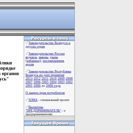
Законодательство Беларуси и
других стран
Законодательство России
кодексы
,
законы
,
указы
(избанное)
,
постановления
,
блики
архив
порядке
Законодательство Республики
 органов
Беларусь по дате принятия
:
усь"
2013
2012
2011
2010
2009
2008
2007
2006
2005
2004
2003
2002
2001
2000
до
2000 года
О защите прав потребителя
ЗОНА
- специальный проект
Бюллетень
"ПРЕДПРИНИМАТЕЛЬ"
- о
предпринимателях.