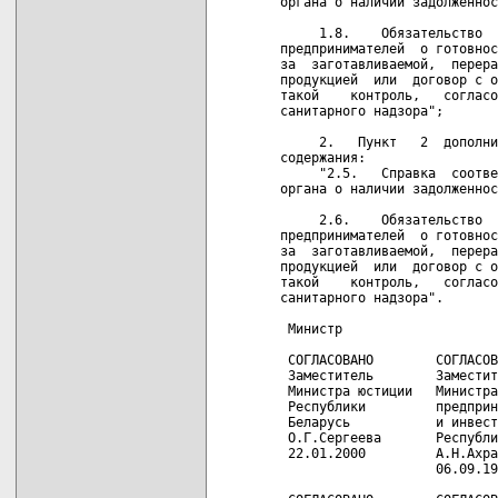
органа о наличии задолженнос
     1.8.    Обязательство  
предпринимателей  о готовнос
за  заготавливаемой,  перера
продукцией  или  договор с о
такой    контроль,   согласо
санитарного надзора";

     2.   Пункт   2  дополни
содержания:

     "2.5.   Справка  соотве
органа о наличии задолженнос
     2.6.    Обязательство  
предпринимателей  о готовнос
за  заготавливаемой,  перера
продукцией  или  договор с о
такой    контроль,   согласо
санитарного надзора".

 Министр                    
 СОГЛАСОВАНО        СОГЛАСОВ
 Заместитель        Заместит
 Министра юстиции   Министра
 Республики         предприн
 Беларусь           и инвест
 О.Г.Сергеева       Республи
 22.01.2000         А.Н.Ахра
                    06.09.19