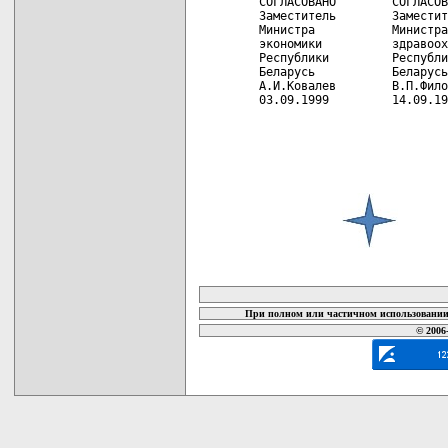
 СОГЛАСОВАНО        СОГЛАСОВ
 Заместитель        Заместит
 Министра           Министра
 экономики          здравоох
 Республики         Республи
 Беларусь           Беларусь
 А.И.Ковалев        В.П.Фило
 03.09.1999         14.09.19
карта новых документов
При полном или частичном использовании 
© 2006