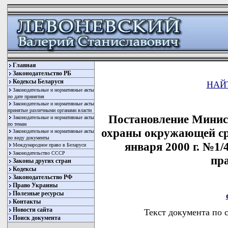
Главная
Законодательство РБ
Кодексы Беларуси
НАЙ
Законодательные и нормативные акты
по дате принятия
Законодательные и нормативные акты
принятые различными органами власти
Постановление Минис
Законодательные и нормативные акты
по темам
охраны окружающей ср
Законодательные и нормативные акты
по виду документы
января 2000 г. №1/
Международное право в Беларуси
Законодательство СССР
пр
Законы других стран
Кодексы
Законодательство РФ
Право Украины
Полезные ресурсы
Контакты
Новости сайта
Текст документа по 
Поиск документа