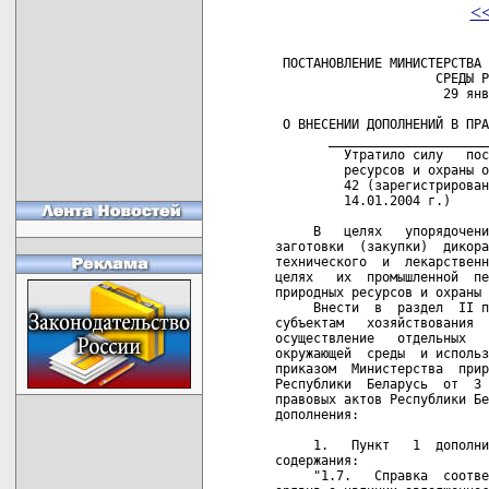
<
 ПОСТАНОВЛЕНИЕ МИНИСТЕРСТВА 
                     СРЕДЫ Р
                      29 янв
 О ВНЕСЕНИИ ДОПОЛНЕНИЙ В ПРА
       _____________________
         Утратило силу   пос
         ресурсов и охраны о
         42 (зарегистрирован
         14.01.2004 г.)   

     В   целях   упорядочени
заготовки  (закупки)  дикора
технического  и  лекарственн
целях   их  промышленной  пе
природных ресурсов и охраны 
     Внести  в  раздел  II п
субъектам   хозяйствования  
осуществление   отдельных   
окружающей  среды  и использ
приказом  Министерства  прир
Республики  Беларусь  от  3 
правовых актов Республики Бе
дополнения:

     1.   Пункт   1  дополни
содержания:

     "1.7.   Справка  соотве