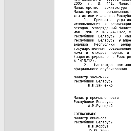
2005   г.   №   441,  Минист
Министерство   архитектуры  
Министерство   промышленност
статистики и анализа Республ
     1.   Признать   утратив
использования  и  реализации
отходов, утвержденный Минист
мая  1996  г. № 23/4-1022, М
Республики  Беларусь  3  мая
Республики  Беларусь  9 апре
анализа   Республики   Белар
государственным  объединение
лома  и  отходов  черных  и 
(зарегистрировано  в Реестре
№ 1415/12).

     2.   Настоящее  постано
официального опубликования.

Министр экономики           
Республики Беларусь         
       Н.П.Зайченко         
                            
Министр промышленности      
Республики Беларусь         
       А.М.Русецкий         
СОГЛАСОВАНО               

Министр финансов

Республики Беларусь

       Н.П.Корбут

       15.06.2006
