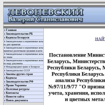
Главная
Законодательство РБ
Кодексы Беларуси
НАЙ
Законодательные и нормативные акты
по дате принятия
Законодательные и нормативные акты
принятые различными органами власти
Постановление Минис
Законодательные и нормативные акты
по темам
Беларусь, Министерств
Законодательные и нормативные акты
по виду документы
Республики Беларусь,
Международное право в Беларуси
Законодательство СССР
Республики Беларусь
Законы других стран
Кодексы
анализа Республики 
Законодательство РФ
№97/11/9/77 "О призн
Право Украины
Полезные ресурсы
учета, хранения, испо
Контакты
Новости сайта
и цветных метал
Поиск документа