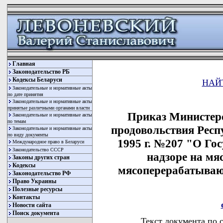
Главная
Законодательство РБ
Кодексы Беларуси
НАЙ
Законодательные и нормативные акты
по дате принятия
Законодательные и нормативные акты
принятые различными органами власти
Приказ Министерс
Законодательные и нормативные акты
по темам
продовольствия Респ
Законодательные и нормативные акты
по виду документы
1995 г. №207 "О Го
Международное право в Беларуси
Законодательство СССР
надзоре на мя
Законы других стран
Кодексы
мясоперерабатываю
Законодательство РФ
Право Украины
Полезные ресурсы
Контакты
Новости сайта
Поиск документа
Текст документа по 