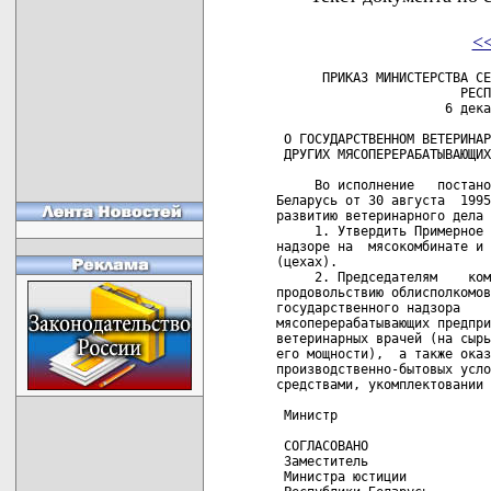
<
      ПРИКАЗ МИНИСТЕРСТВА СЕЛЬСКОГО ХОЗЯЙСТВА И ПРОДОВОЛЬСТВИЯ
                        РЕСПУБЛИКИ БЕЛАРУСЬ
                      6 декабря 1995 г. № 207

 О ГОСУДАРСТВЕННОМ ВЕТЕРИНАРНОМ НАДЗОРЕ НА МЯСОКОМБИНАТАХ И
 ДРУГИХ МЯСОПЕРЕРАБАТЫВАЮЩИХ ПРЕДПРИЯТИЯХ (ЦЕХАХ)

     Во исполнение   постановления   Кабинета  Министров  Республики
Беларусь от 30 августа  1995  г.  №  475  "О  мерах  по  дальнейшему
развитию ветеринарного дела в республике" приказываю:
     1. Утвердить Примерное положение о Государственном ветеринарном
надзоре на  мясокомбинате и других мясоперерабатывающих предприятиях
(цехах).
     2. Председателям    комитетов    по   сельскому   хозяйству   и
продовольствию облисполкомов  принять  меры  по   созданию   отделов
государственного надзора      на     мясокомбинатах     и     других
мясоперерабатывающих предприятиях (цехах) со штатом две-три  единицы
ветеринарных врачей (на сырьевую зону мясокомбината в зависимости от
его мощности),  а также оказать содействие в создании им необходимых
производственно-бытовых условий,      обеспечении      транспортными
средствами, укомплектовании высококвалифицированными специалистами.

 Министр                                                  В.С.ЛЕОНОВ

 СОГЛАСОВАНО                                     УТВЕРЖДЕНО
 Заместитель                                     Приказ Министерства
 Министра юстиции                                сельского хозяйства
 Республики Беларусь                             и продовольствия
 Г.В.Бочкова                                     Республики Беларусь
                                                 06.12.1995 № 207

                        ПРИМЕРНОЕ ПОЛОЖЕНИЕ
               о государственном ветеринарном надзоре
 на мясокомбинате и других мясоперерабатывающих предприятиях (цехах)

                          Основные задачи
               государственного ветеринарного надзора
 на мясокомбинате и других мясоперерабатывающих предприятиях (цехах)

     1. Основными задачами государственного ветеринарного надзора на
мясокомбинате, других  мясоперерабатывающих   предприятиях   (цехах)
являются осуществление  государственного  ветеринарного  надзора  за
приемкой, переработкой    животных    и    птицы    и    обеспечение
государственного контроля      ветеринарно-санитарного      качества
вырабатываемой, хранящейся  и  реализуемой  пищевой,  технической  и
кормовой продукции на закрепленном мясокомбинате,  а также на других
мясоперерабатывающих предприятиях и цехах,  находящихся  в  сырьевой
зоне мясокомбината, независимо от форм собственности.
     2. Ветеринарные  врачи,  наделенные  правами   государственного
ветеринарного надзора на мясокомбинате,  других мясоперерабатывающих
предприятиях (цехах),   в   соответствии   с   основными    задачами
осуществляют,   в   пределах   своей   компетенции,  государственный
ветеринарный  надзор  за  соблюдением  на   закрепленных   за   ними
предприятиях ветеринарного законодательства,  ветеринарно-санитарных
правил и других нормативных ветеринарных актов, в том числе:
     2.1. надзор   за   выполнением   ветеринарно-санитарных  правил
приемки и предубойного содержания животных и птицы;
     2.2. входной   контроль   поступающего  на  предприятия  сырья,
материалов, полуфабрикатов,    предназначенных     для     основного
производства;
     2.3. контроль за санитарным состоянием цехов,  технологического
оборудования и тары, транспортных средств, за соблюдением санитарных
норм и правил при производстве, упаковке, хранении и транспортировке
сырья, материалов, готовых продуктов;
     2.4. ветеринарный контроль за соблюдением условий хранения мяса
и мясных  продуктов,  сырья  и  кормов  животного  происхождения  на
мясокомбинате и     других     закрепленных     мясоперерабатывающих
предприятиях и цехах;
     2.5. контроль   за   работой   производственной    ветеринарной
лаборатории мясокомбината,     контролеров-бракеров,    ветеринарных
специалистов на всех участках производства,  за соблюдением  режимов
обеззараживания условно годного мяса и мясопродуктов,  объективности
ветеринарно-санитарной экспертизы в технологическом процессе;
     2.6. контроль      за      проведением     на     мясокомбинате
противоэпизоотических мероприятий,  предусмотренных соответствующими
нормативными ветеринарными актами.
     3. Государственный   ветеринарный   инспектор,   осуществляющий
государственный ветеринарный   надзор   на   мясокомбинате,   других
мясоперерабатывающих предприятиях (цехах):
     3.1. согласовывает нормативно-т