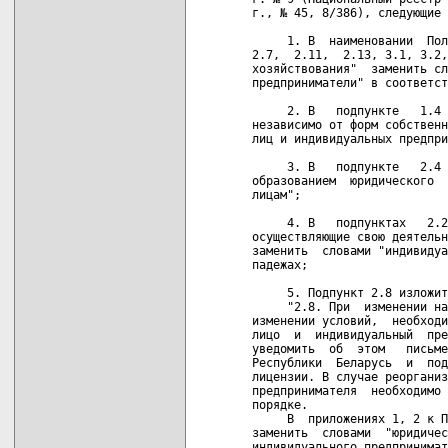
г., № 45, 8/386), следующие 
     1. В  наименовании  Пол
2.7,  2.11,  2.13, 3.1, 3.2,
хозяйствования"  заменить сл
предприниматели" в соответст
     2. В   подпункте   1.4 
независимо от форм собственн
лиц и индивидуальных предпри
     3. В   подпункте   2.4 
образованием  юридического  
лицам";

     4. В   подпунктах   2.2
осуществляющие свою деятельн
заменить  словами "индивидуа
падежах;

     5. Подпункт 2.8 изложит
     "2.8. При  изменении на
изменении условий,  необходи
лицо  и  индивидуальный  пре
уведомить  об  этом   письме
Республики  Беларусь  и  под
лицензии. В случае реорганиз
предпринимателя  необходимо 
порядке.

     В  приложениях 1, 2 к П
заменить  словами  "юридичес
индивидуального предпринимат