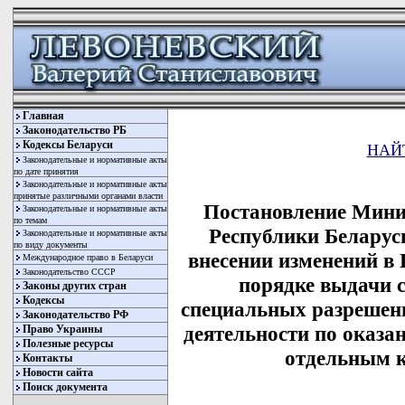
Главная
Законодательство РБ
Кодексы Беларуси
НАЙ
Законодательные и нормативные акты
по дате принятия
Законодательные и нормативные акты
принятые различными органами власти
Постановление Мини
Законодательные и нормативные акты
по темам
Республики Беларусь
Законодательные и нормативные акты
по виду документы
внесении изменений в
Международное право в Беларуси
Законодательство СССР
порядке выдачи 
Законы других стран
Кодексы
специальных разрешени
Законодательство РФ
деятельности по оказа
Право Украины
Полезные ресурсы
отдельным к
Контакты
Новости сайта
Поиск документа