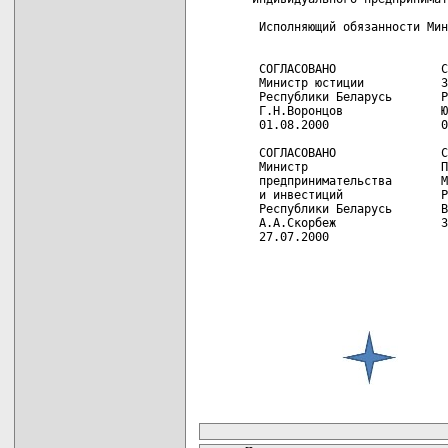
 Исполняющий обязанности Мин
 СОГЛАСОВАНО               С
 Министр юстиции           З
 Республики Беларусь       Р
 Г.Н.Воронцов              Ю
 01.08.2000                0
 СОГЛАСОВАНО               С
 Министр                   П
 предпринимательства       М
 и инвестиций              Р
 Республики Беларусь       В
 А.А.Скорбеж               3
 27.07.2000  

карта новых документов