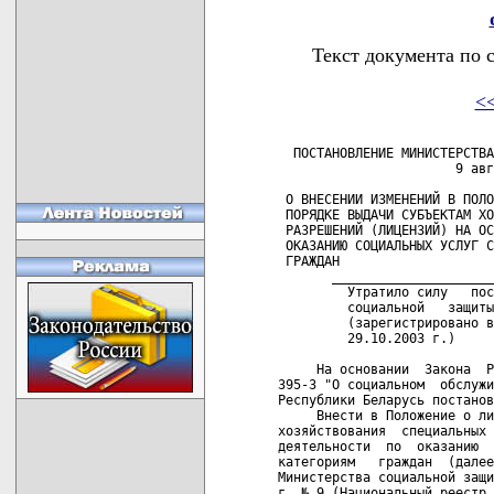
Текст документа по 
<
  ПОСТАНОВЛЕНИЕ МИНИСТЕРСТВА
                       9 авг
 О ВНЕСЕНИИ ИЗМЕНЕНИЙ В ПОЛО
 ПОРЯДКЕ ВЫДАЧИ СУБЪЕКТАМ ХО
 РАЗРЕШЕНИЙ (ЛИЦЕНЗИЙ) НА ОС
 ОКАЗАНИЮ СОЦИАЛЬНЫХ УСЛУГ С
 ГРАЖДАН

       _____________________
         Утратило силу   пос
         социальной   защиты
         (зарегистрировано в
         29.10.2003 г.)  

     На основании  Закона  Р
395-З "О социальном  обслужи
Республики Беларусь постанов
     Внести в Положение о ли
хозяйствования  специальных 
деятельности  по  оказанию  
категориям   граждан  (далее
Министерства социальной защи
г. № 9 (Национальный реестр 