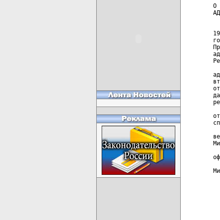
О 
АД
  
19
го
Пр
ад
Ре
  
ад
вт
от
да
ре
  
от
сп
  
ве
Ми
  
оф
Ми