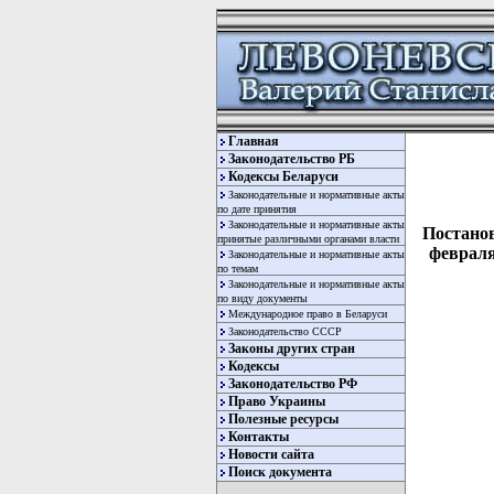
Главная
Законодательство РБ
Кодексы Беларуси
Законодательные и нормативные акты
по дате принятия
Законодательные и нормативные акты
Постанов
принятые различными органами власти
февраля
Законодательные и нормативные акты
по темам
Законодательные и нормативные акты
по виду документы
Международное право в Беларуси
Законодательство СССР
Законы других стран
Кодексы
Законодательство РФ
Право Украины
Полезные ресурсы
Контакты
  
Новости сайта
  
Поиск документа
  