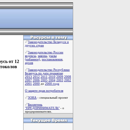
Законодательство Беларуси и
других стран
Законодательство России
кодексы
,
законы
,
указы
(избанное)
,
постановления
,
усь от 12
архив
отоколов
Законодательство Республики
Беларусь по дате принятия
:
2013
2012
2011
2010
2009
2008
2007
2006
2005
2004
2003
2002
2001
2000
до
2000 года
О защите прав потребителя
ЗОНА
- специальный проект
Бюллетень
"ПРЕДПРИНИМАТЕЛЬ"
- о
предпринимателях.