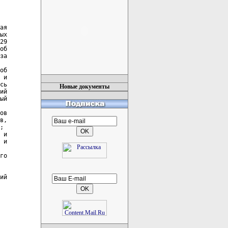
ая

ых

29

об

за

об

 и

сь

Новые документы
ий

ый

ов

в,

;

 и

 и

го

ий
