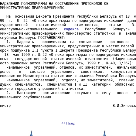
НАДЕЛЕНИИ ПОЛНОМОЧИЯМИ НА СОСТАВЛЕНИЕ ПРОТОКОЛОВ ОБ

МИНИСТРАТИВНЫХ ПРАВОНАРУШЕНИЯХ

   На  основании Декрета Президента Республики Беларусь от 18  м
99  г.  №  22  «О некоторых мерах по недопущению искажений  данн
сударственной    статистической    отчетности»,    статьи     3.
оцессуально-исполнительного  
 кодекса 
  Республики   Беларусь   
министративных правонарушениях Министерство статистики  и  анали
спублики Беларусь ПОСТАНОВЛЯЕТ:

   1.   Наделить   полномочиями  на  составление   протоколов   
министративных правонарушениях, предусмотренных в частях первой 
орой подпункта 1.1 пункта 1 Декрета Президента Республики Белару
  18  мая 1999 г. № 22 «О некоторых мерах по недопущению искажен
нных   государственной  статистической  отчетности»  (Национальн
естр правовых актов Республики Беларусь, 1999 г., № 40, 1/367):

   начальников  управлений, отделов, их заместителей,  начальник
делов    в    составе   управления,   советников,   консультанто
ециалистов Министерства статистики и анализа Республики Беларусь
   начальников  управлений,  отделов, их заместителей,  главных 
дущих  специалистов,  специалистов І и ІІ  категории  областных 
нского городского управлений статистики.

   2.   Настоящее   постановление  вступает  в  силу   после   е
ициального опубликования.

нистр                                                В.И.Зиновск
<< Назад