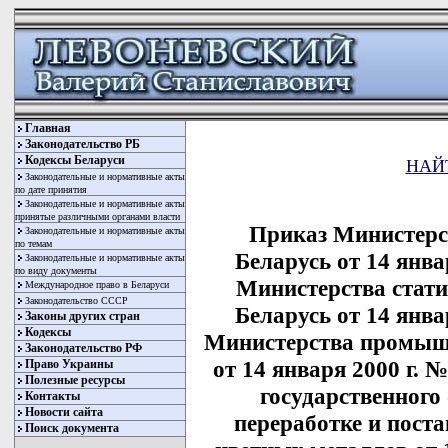
Главная
Законодательство РБ
Кодексы Беларуси
НАЙ
Законодательные и нормативные акты
по дате принятия
Законодательные и нормативные акты
принятые различными органами власти
Приказ Министерс
Законодательные и нормативные акты
по темам
Беларусь от 14 январ
Законодательные и нормативные акты
по виду документы
Министерства стати
Международное право в Беларуси
Законодательство СССР
Беларусь от 14 январ
Законы других стран
Кодексы
Министерства промышл
Законодательство РФ
от 14 января 2000 г. №
Право Украины
Полезные ресурсы
государственного 
Контакты
Новости сайта
переработке и поста
Поиск документа