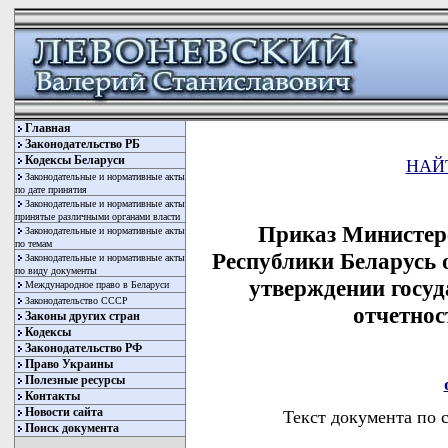
Главная
Законодательство РБ
Кодексы Беларуси
НАЙ
Законодательные и нормативные акты
по дате принятия
Законодательные и нормативные акты
принятые различными органами власти
Приказ Министерс
Законодательные и нормативные акты
по темам
Республики Беларусь о
Законодательные и нормативные акты
по виду документы
утверждении госуд
Международное право в Беларуси
Законодательство СССР
отчетнос
Законы других стран
Кодексы
Законодательство РФ
Право Украины
Полезные ресурсы
Контакты
Новости сайта
Текст документа по 
Поиск документа