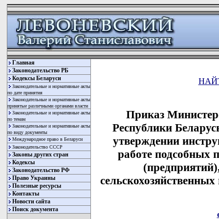
Главная
Законодательство РБ
Кодексы Беларуси
НАЙ
Законодательные и нормативные акты
по дате принятия
Законодательные и нормативные акты
принятые различными органами власти
Приказ Министерс
Законодательные и нормативные акты
по темам
Республики Беларусь
Законодательные и нормативные акты
по виду документы
утверждении инстру
Международное право в Беларуси
Законодательство СССР
работе подсобных 
Законы других стран
Кодексы
(предприятий)
Законодательство РФ
сельскохозяйственных
Право Украины
Полезные ресурсы
Контакты
Новости сайта
Поиск документа