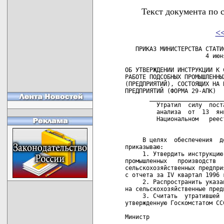
Текст документа по 
<
   ПРИКАЗ МИНИСТЕРСТВА СТАТИСТИКИ И АНАЛИЗА РЕСПУБЛИКИ БЕЛАРУСЬ
                       4 июня 1996 г. № 169

ОБ УТВЕРЖДЕНИИ ИНСТРУКЦИИ К СОСТАВЛЕНИЮ ОТЧЕТА О
РАБОТЕ ПОДСОБНЫХ ПРОМЫШЛЕННЫХ ПРОИЗВОДСТВ
(ПРЕДПРИЯТИЙ), СОСТОЯЩИХ НА БАЛАНСЕ СЕЛЬСКОХОЗЯЙСТВЕННЫХ
ПРЕДПРИЯТИЙ (ФОРМА 29-АПК)
       _______________________________________________ _______ ___ _
         Утратил  силу  постановлением   Министерства  статистики  и
         анализа  от  13  января  2001  г.  N  4 (зарегистрировано в
         Национальном   реестре  -   N  8/4899   от  25.01.2001  г.)
         

     В целях  обеспечения  достоверности  статистической  отчетности
приказываю:
     1. Утвердить инструкцию к составлению отчета о работе подсобных
промышленных   производств   (предприятий),   состоящих  на  балансе
сельскохозяйственных предприятий (форма 29-АПК) и ввести в  действие
с отчета за IV квартал 1996 года.
     2. Распространить указанную в п.1 настоящего приказа инструкцию
на сельскохозяйственные предприятия Республики Беларусь.
     3. Считать  утратившей  силу   инструкцию   к   форме   29-АПК,
утвержденную Госкомстатом СССР от 18 октября 1989 г. № 17-24/10-44.

Министр                                              В.Н.НИЧИПОРОВИЧ

                                                 УТВЕРЖДЕНО
                                                 Приказ Минстата
                                                 Республики Беларусь
                                                 04.06.1996 № 169

                             ИНСТРУКЦИЯ
        к составлению отчета о работе подсобных промышленных
          производств (предприятий), состоящих на балансе
          сельскохозяйственных предприятий (форма 29-АПК)

                         I. Общие указания

     1.1. Отчет  по форме 29-АПК составляется колхозами,  совхозами,
птицефабриками,   агрофирмами   и   другими    сельскохозяйственными
предприятиями  (организациями)  или агропромышленными объединениями,
на  балансе  которых  имеются  подсобные  промышленные  производства
(предприятия).
     1.2. Подсобным   промышленным   производством    (предприятием)
является     организационно-обособленное     предприятие,    имеющее
закрепленных рабочих  (постоянных  или  временных)  и  оборудование,
инструмент    или    инвентарь,    необходимые   для   осуществления
промышленно-производственного     процесса,     и     вырабатывающее
промышленную  продукцию для своего сельскохозяйственного предприятия
(организации),  агропромышленного  объединения  или  реализации   на
сторону. Предприятие должно иметь организованный учет, который ведет
либо      непосредственно      подсобное      предприятие,      либо
сельскохозяйственное   предприятие,  в  составе  которого  находится
промышленное подсобное производство (предприятие).
     1.3. В  отчете отражаются данные по всем подсобным промышленным
производствам  (предприятиям),  которые  работали  в  отчетном  году
(независимо от числа дней работы и числа занятых лиц).
     По  ликвидированным  производствам  (предприятиям),  работавшим
неполный  год,  и  по предприятиям, временно не работавшим, в отчете
приводят данные за период их работы в отчетном году.
     1.4. Если  в  течение  года  в  состав  данного хозяйства вошло
подсобное промышленное производство (предприятие), ранее входившее в
состав  другого  хозяйства,  то  данные  этого  предприятия приводит
принявшее  его  хозяйство  за  весь период работы с начала отчетного
года.  Хозяйство,  передавшее  предприятие, данные по нему в годовой
отчет не включает.
     1.5. Не подлежат включению в отчет:
     а)  отдельные  работы промышленного характера, выполняемые не в
специально    организованных  подсобных  промышленных   предприятиях
(например,  ремонт  шоферами  в гаражах, а не в ремонтных мастерских
ремонтными  рабочими;  выпечка  хлеба  в кухнях при столовых, а не в
хлебопекарнях);
     б) подсобные непромышленные производства (парикмахерские, бани,
зерносушилки,  охотничьи  промыслы,  сбор дикорастущих плодов, ягод,
грибов и т.д.);
     в)    услуги    и  работы  непромышленного  характера   (прокат
механизмов, погрузка и разгрузка грузов и т.д.).
     1.6. При наличии в хозяйстве нескольких одноименных предприятий
(например,  трех  предприятий  по переработке молока, двух кирпичных
заводов и т.д.) в графе "число предприятий,  работавших  в  отчетном
году"   по   соответствующим   строкам  указывают  число  фактически
работавших предприятий (3,  2 и т.д.),  в остальных графах  приводят
данные по этим предпр