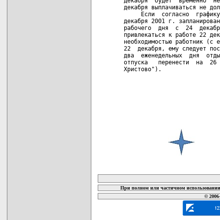
декабря  будет  временно  не
декабря выплачиваться не дол
     Если  согласно  графику
декабря 2001 г. запланирован
рабочего  дня  с  24  декабр
привлекаться к работе 22 дек
необходимостью работник (с е
22  декабря, ему следует пос
два  еженедельных  дня  отды
отпуска   перенести  на  26 
Христово").

карта новых документов
При полном или частичном использовании 
© 2006