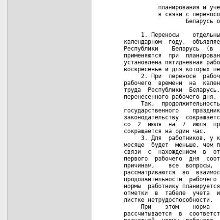
                            
          планирования и уче
          в связи с переносо
                  Беларусь о
     1. Переносы    отдельны
календарном  году,  объявляе
Республики    Беларусь  (в  
применяются  при  планирован
установлена пятидневная рабо
воскресенье и для которых пе
     2. При  переносе  рабоч
рабочего  времени  на  кален
труда  Республики  Беларусь,
перенесенного рабочего дня.

     Так,  продолжительность
государственного    праздник
законодательству  сокращаетс
со  2  июля  на  7  июля  пр
сокращается на один час.

     3. Для  работников, у к
месяце  будет  меньше, чем п
связи  с  нахождением  в  от
первого  рабочего  дня  соот
причинам,    все  вопросы,  
рассматриваются  во  взаимос
продолжительности  рабочего 
нормы  работнику планируется
отметки  в  табеле  учета  и
листке нетрудоспособности.

     При    этом    норма   
рассчитывается  в  соответст