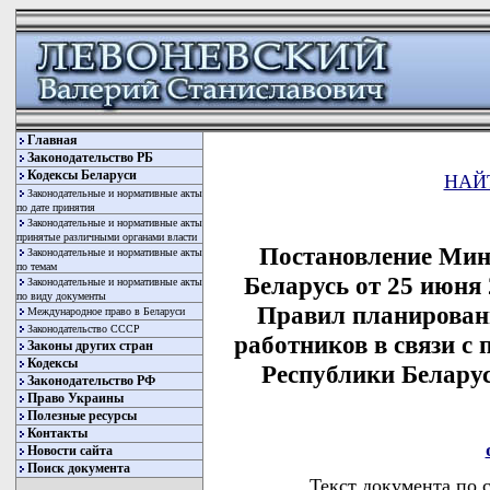
Главная
Законодательство РБ
Кодексы Беларуси
НАЙ
Законодательные и нормативные акты
по дате принятия
Законодательные и нормативные акты
принятые различными органами власти
Постановление Мин
Законодательные и нормативные акты
по темам
Беларусь от 25 июня
Законодательные и нормативные акты
по виду документы
Правил планировани
Международное право в Беларуси
Законодательство СССР
работников в связи с
Законы других стран
Кодексы
Республики Белару
Законодательство РФ
Право Украины
Полезные ресурсы
Контакты
Новости сайта
Поиск документа
Текст документа по 