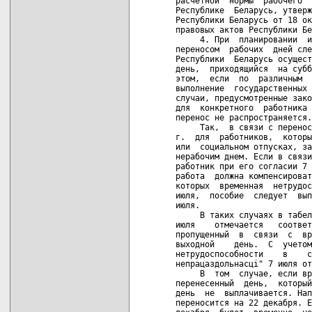
расчетной  нормы  рабочего  
Республике  Беларусь, утверж
Республики Беларусь от 18 ок
правовых актов Республики Бе
     4. При  планировании  и
переносом  рабочих  дней сле
Республики  Беларусь осущест
день,  приходящийся  на субб
этом,  если  по  различным  
выполнение  государственных 
случаи, предусмотренные зако
для  конкретного  работника 
перенос не распространяется.

     Так,  в связи с перенос
г.  для  работников,  которы
или  социальном отпусках, за
нерабочим днем. Если в связи
работник при его согласии 7 
работа  должна компенсироват
которых  временная  нетрудос
июля,  пособие  следует  вып
июля.

     В таких случаях в табел
июля    отмечается   соответ
пропущенный  в  связи  с  вр
выходной    день.  С  учетом
нетрудоспособности    в    с
непрацаздольнасцi" 7 июля от
     В  том  случае, если вр
перенесенный  день,  который
день  не  выплачивается. Нап
переносится на 22 декабря. Е