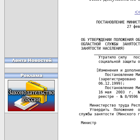
<
        ПОСТАНОВЛЕНИЕ МИНИСТЕРСТВА ТРУДА РЕСПУБЛИКИ БЕЛАРУСЬ
                      27 февраля 1996 г. N 17


 ОБ УТВЕРЖДЕНИИ ПОЛОЖЕНИЯ ОБ ЭКСПЕРТНОМ СОВЕТЕ УПРАВЛЕНИЯ
 ОБЛАСТНОЙ  СЛУЖБЫ  ЗАНЯТОСТИ  (МИНСКОГО  ГОРОДСКОГО  ЦЕНТРА
 ЗАНЯТОСТИ НАСЕЛЕНИЯ)
       _______________________________________________ _______ ___ _
         Утратило силу   постановлением   Министерства    труда    и
         социальной защиты от 30 ноября 2006 г. № 151   

        [Изменения и дополнения:
            Постановление Министерства труда от 16  мая 1997 г. N 45
         (зарегистрировано  в  Национальном  реестре  -  N 8/1845 от
         06.12.1999);
            Постановление Министерства  труда и социальной защиты от
         16 мая  2003  г.  №  57  (зарегистрировано  в  Национальном
         реестре - № 8/9596 от 02.06.2003 г.)].

     Министерство труда Республики Беларусь постановляет:
     Утвердить  Положение  об экспертном совете управления областной
службы занятости (Минского городского центра занятости).

 Министр                                                  А.В.СОСНОВ

                                                 УТВЕРЖДЕНО
                                                 Постановление
                                                 Министерства труда
                                                 Республики Беларусь
                                                 27.02.1996 N 17

                             ПОЛОЖЕНИЕ
          об экспертном совете управления областной службы
(Минского    городского  центра)  занятости  населения   областного
           (Минского городского) исполнительного комитета
       _______________________________________________ _______ ___ _
         Название -  с   изменениями,   внесенными    постановлением
         Министерства труда и социальной защиты от 16 мая 2003 г.  №
         57 (зарегистрировано в Национальном реестре - №  8/9596  от
         02.06.2003 г.)

            ПОЛОЖЕНИЕ об   экспертном  совете  управления  областной
         службы занятости (Минского городского центра занятости)
       _______________________________________________ _______ ___ _

     1. Настоящее   Положение   разработано   в    соответствии    с
постановлением  Министерства труда Республики Беларусь от 20 октября
1995 г.  N 87 "Об утверждении положения о содействии государственной
службой   занятости   безработным   в   организации  самостоятельной
занятости" (зарегистрировано в Реестре  государственной  регистрации
30.11.1995  N  1147/12)  и  определяет  порядок создания,  функции и
регламент работы  экспертного  совета  управления  областной  службы
занятости  (Минского  городского  центра занятости населения) (далее
соответственно экспертный  совет  и  управление  (Минский  городской
центр) занятости населения).
       _______________________________________________ _______ ___ _
         Пункт 1  -  с   изменениями,   внесенными    постановлением
         Министерства труда и социальной защиты от 16 мая 2003 г.  №
         57 (зарегистрировано в Национальном реестре - №  8/9596  от
         02.06.2003 г.)

            1. Настоящее  Положение  разработано  в  соответствии  с
         постановлением Министерства труда Республики Беларусь от 20
         октября 1995 г. N 87 "Об утверждении положения о содействии
         Государственной службой занятости безработным в организации
         самостоятельной  занятости"  (зарегистрировано  в   Реестре
         государственной   регистрации   30.11.1995   N  1147/12)  и
         определяет порядок создания,  функции  и  регламент  работы
         экспертного  совета  управления  областной службы занятости
         (Минского  городского  центра   занятости   населения)   (в
         дальнейшем - экспертный совет).
       _______________________________________________ _______ ___ _

     2.  Экспертный совет - совещательный орган управления областной
службы  занятости  (Минского городского центра занятости населения),
создаваемый  в  целях  рассмотрения  целесообразности предоставления
финансовой  помощи  из  средств  государственного  фонда  содействия
занятости   (включая   экспертную    оценку    технико-экономических
обоснований):
     - в   виде  финансовой  помощи  нанимателям  для  сохранения  и
создания  дополнительных   рабочих   мест,   обеспечения   занятости
безработных;
     - в виде  субсидий  и  (или)  ссуд  безработным для организации
самостоятельной занятости.

     3. В своей работе экспертный совет руководствуется нормативными
документами   Министерства  труда  и  социальной  защиты  Республики
Беларусь,   других    республиканских    органов    государственного
управления,  Национального  банка