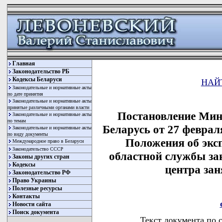
Главная
Законодательство РБ
Кодексы Беларуси
НАЙ
Законодательные и нормативные акты
по дате принятия
Законодательные и нормативные акты
принятые различными органами власти
Постановление Мин
Законодательные и нормативные акты
по темам
Беларусь от 27 феврал
Законодательные и нормативные акты
по виду документы
Положения об экс
Международное право в Беларуси
Законодательство СССР
областной службы за
Законы других стран
Кодексы
центра зан
Законодательство РФ
Право Украины
Полезные ресурсы
Контакты
Новости сайта
Поиск документа
Текст документа по 