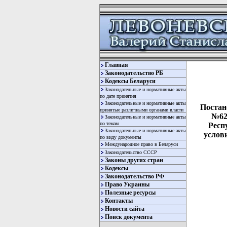
Главная
Законодательство РБ
Кодексы Беларуси
Законодательные и нормативные акты
по дате принятия
Законодательные и нормативные акты
Постан
принятые различными органами власти
№62
Законодательные и нормативные акты
по темам
Респ
Законодательные и нормативные акты
услов
по виду документы
Международное право в Беларуси
Законодательство СССР
Законы других стран
Кодексы
Законодательство РФ
Право Украины
Полезные ресурсы
Контакты
Новости сайта
Поиск документа