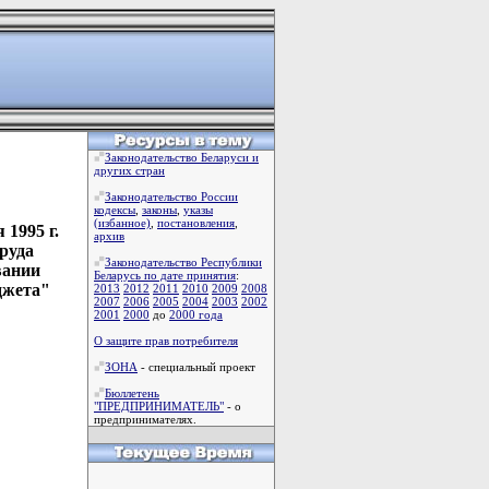
Законодательство Беларуси и
других стран
Законодательство России
кодексы
,
законы
,
указы
(избанное)
,
постановления
,
1995 г.
архив
руда
Законодательство Республики
вании
Беларусь по дате принятия
:
джета"
2013
2012
2011
2010
2009
2008
2007
2006
2005
2004
2003
2002
2001
2000
до
2000 года
О защите прав потребителя
ЗОНА
- специальный проект
Бюллетень
"ПРЕДПРИНИМАТЕЛЬ"
- о
предпринимателях.