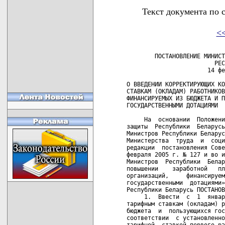
Текст документа по 
<
        ПОСТАНОВЛЕНИЕ МИНИСТ
                         РЕС
                       14 фе
О ВВЕДЕНИИ КОРРЕКТИРУЮЩИХ КО
СТАВКАМ (ОКЛАДАМ) РАБОТНИКОВ
ФИНАНСИРУЕМЫХ ИЗ БЮДЖЕТА И П
ГОСУДАРСТВЕННЫМИ ДОТАЦИЯМИ

     На  основании  Положени
защиты  Республики  Беларусь
Министров Республики Беларус
Министерства  труда  и  соци
редакции  постановления Сове
февраля 2005 г. № 127 и во и
Министров  Республики  Белар
повышении    заработной   пл
организаций,     финансируем
государственными  дотациями»
Республики Беларусь ПОСТАНОВ
     1.  Ввести  с  1  январ
тарифным ставкам (окладам) р
бюджета  и  пользующихся гос
соответствии  с установленно
тарифной  ставкой первого ра