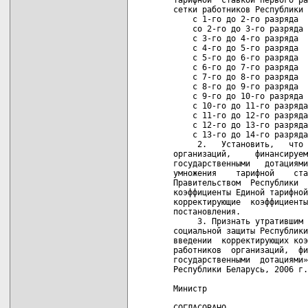
сетки работников Республики 
    с 1-го до 2-го разряда  
    со 2-го до 3-го разряда 
    с 3-го до 4-го разряда  
    с 4-го до 5-го разряда  
    с 5-го до 6-го разряда  
    с 6-го до 7-го разряда  
    с 7-го до 8-го разряда  
    с 8-го до 9-го разряда  
    с 9-го до 10-го разряда 
    с 10-го до 11-го разряда
    с 11-го до 12-го разряда
    с 12-го до 13-го разряда
    с 13-го до 14-го разряда
     2.   Установить,   что 
организаций,     финансируем
государственными   дотациями
умножения    тарифной    ста
Правительством  Республики  
коэффициенты Единой тарифной
корректирующие  коэффициенты
постановления.

     3. Признать утратившим 
социальной защиты Республики
введении  корректирующих коэ
работников  организаций,  фи
государственными  дотациями»
Республики Беларусь, 2006 г.
Министр                     
СОГЛАСОВАНО                 