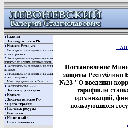
Главная
Законодательство РБ
Кодексы Беларуси
НАЙ
Законодательные и нормативные акты
по дате принятия
Законодательные и нормативные акты
принятые различными органами власти
Постановление Мини
Законодательные и нормативные акты
по темам
защиты Республики Бе
Законодательные и нормативные акты
по виду документы
№23 "О введении кор
Международное право в Беларуси
Законодательство СССР
тарифным ставка
Законы других стран
Кодексы
организаций, фи
Законодательство РФ
пользующихся гос
Право Украины
Полезные ресурсы
Контакты
Новости сайта
Поиск документа