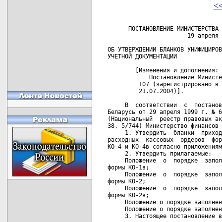
<
 
      ПОСТАНОВЛЕНИЕ МИНИСТЕРСТВА ФИНАНСОВ РЕСПУБЛИКИ БЕЛАРУСЬ
                       19 апреля 2001 г. № 43

ОБ УТВЕРЖДЕНИИ БЛАНКОВ УНИФИЦИРОВАННЫХ ФОРМ ПЕРВИЧНОЙ
УЧЕТНОЙ ДОКУМЕНТАЦИИ

        [Изменения и дополнения:
            Постановление Министерства финансов от 9 июля 2004 г.  №
         107 (зарегистрировано в Национальном реестре -  8/11268  от
         21.07.2004)].

     В  соответствии  с  постановлением  Совета Министров Республики
Беларусь от 29 апреля 1999 г. № 620 "О первичных учетных документах"
(Национальный  реестр правовых актов Республики Беларусь, 1999 г., №
38, 5/744) Министерство финансов Республики Беларусь постановляет:
     1. Утвердить  бланки  приходного  кассового ордера формы КО-1в,
расходных  кассовых  ордеров  форм  КО-2 и КО-2в, кассовых книг форм
КО-4 и КО-4в согласно приложениям 1-5.
     2. Утвердить прилагаемые:
     Положение  о  порядке  заполнения  приходного  кассового ордера
формы КО-1в;
     Положение  о  порядке  заполнения  расходного  кассового ордера
формы КО-2;
     Положение  о  порядке  заполнения  расходного  кассового ордера
формы КО-2в;
     Положение о порядке заполнения кассовой книги формы КО-4;
     Положение о порядке заполнения кассовой книги формы КО-4в.
     3. Настоящее постановление вступает в силу с 1 января 2002 г.

Министр                                                   Н.П.КОРБУТ

СОГЛАСОВАНО            СОГЛАСОВАНО         СОГЛАСОВАНО
Первый заместитель     Заместитель         Заместитель Министра
Председателя Правления Министра экономики  статистики и анализа
Национального банка    Республики Беларусь Республики Беларусь
Республики Беларусь    Ю.И.Енин            В.Г.Михно
Н.А.Алексеева          19.04.2001          19.04.2001
19.04.2001

                                               Приложение 1
                                               к постановлению
                                               Министерства финансов
                                               Республики Беларусь
                                               19.04.2001 № 43

--------------------------------------------T--------------------------------¬
¦                                Форма КО-1в¦                    Форма КО-1в ¦
¦                                           ¦                                ¦
¦___________________________________________¦________________________________¦
¦(полное наименование предприятия)          ¦(полное наименование предприятия¦
¦                                           ¦                                ¦
¦ПРИХОДНЫЙ                        ---------¬¦            КВИТАНЦИЯ           ¦
¦КАССОВЫЙ ОРДЕР № _____       УНН ¦        ¦¦      к приходному кассовому    ¦
¦                                 L---------¦            ордеру № ____       ¦
+-----T-----¬                               ¦                                ¦
¦Число¦Месяц¦                               ¦    ------------¬               ¦
+-----+-----+                               ¦УНН L------------               ¦
+-----+------_____ г.                       ¦Принято от _____________________¦
¦                                           ¦Основание ______________________¦
+-----T----T------T------T------T------T----+________________________________¦
¦     ¦    ¦      ¦      ¦Курс  ¦      ¦    ¦Сумма НДС ______________________¦
¦     ¦    ¦      ¦      ¦Нацио-¦      ¦    ¦________________________________¦
¦Кор- ¦    ¦      ¦      ¦наль- ¦      ¦    ¦Сумма с НДС ____________________¦
¦рес- ¦Код ¦      ¦      ¦ного  ¦Сумма ¦    ¦                 (прописью)     ¦
¦пон- ¦ана-¦Код   ¦Сумма ¦банка ¦рубле-¦Код ¦________________________________¦
¦ди-  ¦ли- ¦ино-  ¦ино-  ¦Рес-  ¦вого  ¦це- ¦________________________________¦
¦рую- ¦ти- ¦стран-¦стран-¦публи-¦экви- ¦ле- ¦   (наименование иностранной    ¦
¦щий  ¦чес-¦ной   ¦ной   ¦ки Бе-¦вален-¦вого¦    валюты)                     ¦
¦счет,¦кого¦валюты¦валюты¦ларусь¦та    ¦наз-¦                                ¦
¦суб- ¦уче-¦      ¦      ¦ино-  ¦ино-  ¦на- ¦"__" _______________ __ г.      ¦
¦счет ¦та  ¦      ¦      ¦стран-¦стран-¦че- ¦                                ¦
¦     ¦    ¦      ¦      ¦ной   ¦ной   ¦ния ¦Главный бухгалтер _________     ¦
¦     ¦    ¦      ¦      ¦валюты¦валюты¦    ¦                  (подпись)     ¦
+-----+----+------+------+------+------+----+                  М.П.          ¦
¦                                           ¦Кассир            _________     ¦
¦Принято от ________________________________¦                  (подпись)     ¦
¦Основание _________________________________¦                                ¦
¦Ставка НДС ______% Сумма НДС ______________¦                                ¦
¦Сумма с НДС _______________________________¦                                ¦
¦                        (прописью)         ¦                                ¦
¦___________________________________________¦                                ¦
¦     (наименование иностранной валюты)     ¦                                ¦
¦Приложение ________________________________¦                                ¦
¦___________________________________________¦                                ¦
¦                                           ¦                                ¦
¦Главный бухгалтер _________                ¦                                ¦
¦                  (подпись)                ¦                                ¦
¦Кассир            _________                ¦                                ¦
¦                  (подпись)                ¦                                ¦
L-------------------------------------------+---------------------------------

                                               Приложение 2
                                               к постановлению
                                               Министерства финансов
                                               Республики Беларусь
                                               19.04.2001 № 43

                                                          Форма КО-2

____________________________________________________________________
                 (полное наименование предприятия)
                                                   ----------------¬
                        РАСХОДНЫЙ КАССОВЫЙ ОРДЕР № ¦               ¦
                                                   L----------------
-----T-------T------T-------T----------T-----T--------T------T------
     ¦       ¦      ¦Коррес-¦          ¦     ¦Код     ¦      ¦
Номер¦Дата   ¦      ¦понди- ¦Код анали-¦     ¦целевого¦      ¦
доку-¦состав-¦      ¦рующий ¦тического ¦Сумма¦назначе-¦      ¦
мента¦ления  ¦      ¦счет,  ¦учета     ¦     ¦ния     ¦      ¦
     ¦       ¦      ¦субсчет¦          ¦     ¦        ¦      ¦
-----+-------+------+-------+----------+-----+--------+------+------

Выдать _____________________________________________________________
                      (фамилия, имя, отчество)
Основание __________________________________________________________
Сумма _________________________________________________________ руб.
                             (прописью)
Приложение _________________________________________________________
____________________________________________________________________

Руководитель      _____________                    _________________
                    (подпись)                        (И.О.Фамилия)
Главный бухгалтер _____________                    _________________
                    (подпись)                        (И.О.Фамилия)
Получил ____________________________________________________________
                            (сумма прописью)
_______________________________________________________________ руб.

__________                                           _______________
  (дата)                                                (подпись)

По _________________________________________________________________
          (наименование, номер, дата и место выдачи документа,
____________________________________________________________________
                удостоверяющего личность получателя)

Выдал кассир _____________                         _________________
               (подпись)                             (И.О.Фамилия)

                                               Приложение 3
                                               к постановлению
                                               Министерства финансов
                                               Республики Беларусь
                                               19.04.2001 № 43

                                                         Форма КО-2в

____________________________________________________________________
                 (полное наименование предприятия)
                                                   ----------------¬
                        РАСХОДНЫЙ КАССОВЫЙ ОРДЕР № ¦               ¦
                                                   L----------------
-----T-------T---T-------T--------T------T------T------T------T-----
     ¦       ¦   ¦       ¦        ¦      ¦      ¦Курс  ¦      ¦
     ¦       ¦   ¦       ¦        ¦      ¦      ¦Нацио-¦Сумма ¦
     ¦       ¦   ¦       ¦        ¦      ¦      ¦наль- ¦рубле-¦
     ¦       ¦   ¦       ¦        ¦      ¦      ¦ного  ¦вого  ¦
     ¦       ¦   ¦Коррес-¦Код ана-¦Код   ¦Сумма ¦банка ¦экви- ¦Код
Номер¦Дата   ¦   ¦понди- ¦литичес-¦ино-  ¦ино-  ¦Рес-  ¦вален-¦целе-
доку-¦состав-¦   ¦рующий ¦кого    ¦стран-¦стран-¦публи-¦та    ¦вого
мента¦ления  ¦   ¦счет,  ¦учета   ¦ной   ¦ной   ¦ки Бе-¦ино-  ¦наз-
     ¦       ¦   ¦субсчет¦        ¦валюты¦валюты¦ларусь¦стран-¦наче-
     ¦       ¦   ¦       ¦        ¦      ¦      ¦ино-  ¦ной   ¦ния
     ¦       ¦   ¦       ¦        ¦      ¦      ¦стран-¦валюты¦
     ¦       ¦   ¦       ¦        ¦      ¦      ¦ной   ¦      ¦
     ¦       ¦   ¦       ¦        ¦      ¦      ¦валюты¦      ¦
-----+-------+---+-------+--------+------+------+------+------+-----

Выдать _____________________________________________________________
       