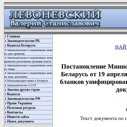
Главная
Законодательство РБ
Кодексы Беларуси
НАЙ
Законодательные и нормативные акты
по дате принятия
Законодательные и нормативные акты
принятые различными органами власти
Постановление Минис
Законодательные и нормативные акты
по темам
Беларусь от 19 апрел
Законодательные и нормативные акты
по виду документы
бланков унифицирова
Международное право в Беларуси
Законодательство СССР
док
Законы других стран
Кодексы
Законодательство РФ
Право Украины
Полезные ресурсы
Контакты
Новости сайта
Текст документа по 
Поиск документа