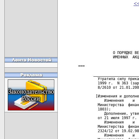
<
                            
                            
                            
                            
                            
                            
                О ПОРЯДКЕ ВЕ
                ИМЕННЫХ  АКЦ
===

       _____________________
         Утратила силу прика
         1999 г.  N 363 (зар
         8/2610 от 21.01.200
        [Изменения и дополне
            Изменения    и  
         Министерства  финан
         1803);

            Дополнение, утве
         от 21 июля 1997 г. 
            Изменения    и  
         Министерства  финан
         2324/12 от 19.02.98
            Изменения    и  