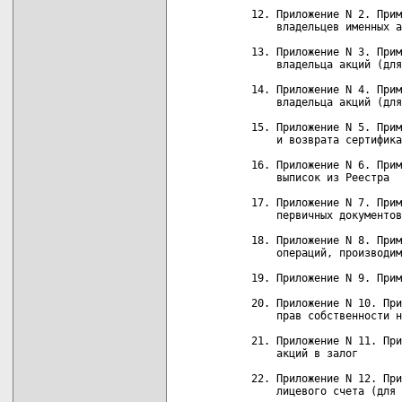
    12. Приложение N 2. Прим
        владельцев именных а
    13. Приложение N 3. Прим
        владельца акций (для
    14. Приложение N 4. Прим
        владельца акций (для
    15. Приложение N 5. Прим
        и возврата сертифика
    16. Приложение N 6. Прим
        выписок из Реестра

    17. Приложение N 7. Прим
        первичных документов

    18. Приложение N 8. Прим
        операций, производим
    19. Приложение N 9. Прим
    20. Приложение N 10. При
        прав собственности н
    21. Приложение N 11. При
        акций в залог

    22. Приложение N 12. При
        лицевого счета (для 