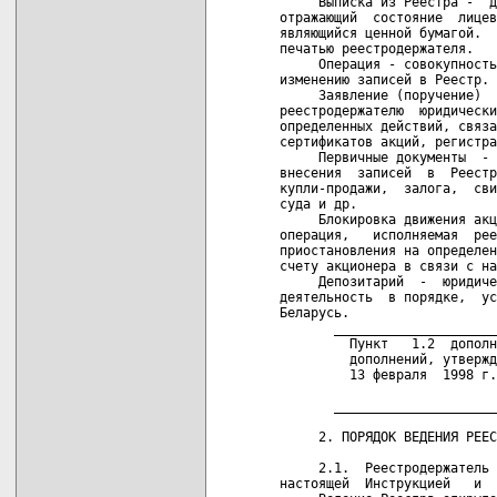
     Выписка из Реестра -  д
отражающий  состояние  лицев
являющийся ценной бумагой.  
печатью реестродержателя.

     Операция - совокупность
изменению записей в Реестр.

     Заявление (поручение)  
реестродержателю  юридически
определенных действий, связа
сертификатов акций, регистра
     Первичные документы  - 
внесения  записей  в  Реестр
купли-продажи,  залога,  сви
суда и др.

     Блокировка движения акц
операция,   исполняемая  рее
приостановления на определен
счету акционера в связи с на
     Депозитарий  -  юридиче
деятельность  в порядке,  ус
Беларусь.

       _____________________
         Пункт   1.2  дополн
         дополнений, утвержд
         13 февраля  1998 г.