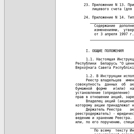
    23. Приложение N 13. При
        лицевого счета (для 
    24. Приложение N 14. Тип
       _____________________
         Содержание  дополне
         изменениями,  утвер
         от 3 апреля 1997 г.
       _____________________
     I. ОБЩИЕ ПОЛОЖЕНИЯ

     1.1. Настоящая Инструкц
Республики  Беларусь "О ценн
Вярхоўнага Савета Рэспублiкi
     1.2. В Инструкции испол
     Реестр владельцев  имен
совокупность  данных  об  ак
бумажной  форме   и(или)  на
установление (определение)  
прав в отношении акций, заре
     Владелец акций (акционе
которому акции принадлежат н
     Держатель Реестра    ак
реестродержатель) - юридичес
ведению и хранению Реестра. 
или, по его поручению, специ
       _____________________
         По всему  тексту Ин