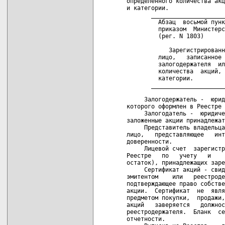
определенного количества акц
и категории.

       _____________________
         Абзац  восьмой пунк
         приказом  Министерс
         (рег. N 1803)

            Зарегистрированн
         лицо,   записанное 
         залогодержателя  ил
         количества  акций, 
         категории.

       _____________________
     Залогодержатель -  юрид
которого оформлен в Реестре 
     Залогодатель -  юридиче
заложенные акции принадлежат
     Представитель владельца
лицо,   представляющее   инт
доверенности.

     Лицевой счет  зарегистр
Реестре   по   учету   и    
остаток), принадлежащих заре
     Сертификат акций - свид
эмитентом    или   реестроде
подтверждающее право собстве
акции.  Сертификат  не  явля
предметом покупки,  продажи,
акций   заверяется   должнос
реестродержателя.  Бланк  се
отчетности.
