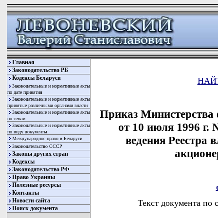
Главная
Законодательство РБ
Кодексы Беларуси
НАЙ
Законодательные и нормативные акты
по дате принятия
Законодательные и нормативные акты
принятые различными органами власти
Приказ Министерства 
Законодательные и нормативные акты
по темам
от 10 июля 1996 г.
Законодательные и нормативные акты
по виду документы
ведения Реестра 
Международное право в Беларуси
Законодательство СССР
акционе
Законы других стран
Кодексы
Законодательство РФ
Право Украины
Полезные ресурсы
Контакты
Новости сайта
Текст документа по 
Поиск документа