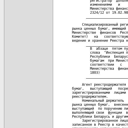
         регистратор" дополн
         изменениями   и    
         Министерства финанс
         2324/12 от 19.02.98
       _____________________
     Специализированный реги
рынка ценных бумаг, имеющий 
Министерстве  финансов  Респ
Комитет)   на   соответствую
ведение и хранение Реестра н
       _____________________
         В  абзаце  пятом пу
         слова  "Инспекция п
         Республики  Беларус
         бумагам  при Минист
         соответствии   с   
         Министерства  финан
         1803)

       _____________________
     Агент реестродержателя 
бумаг,   выступающий   посре
зарегистрированными  лицами 
реестродержателем.

     Номинальный держатель  
рынка ценных бумаг,  внесенн
выступающий  по поручению ли
выполняющий свои  функции  в
Республики Беларусь и другим
     Зарегистрированное лицо
записанное в Реестр в качест