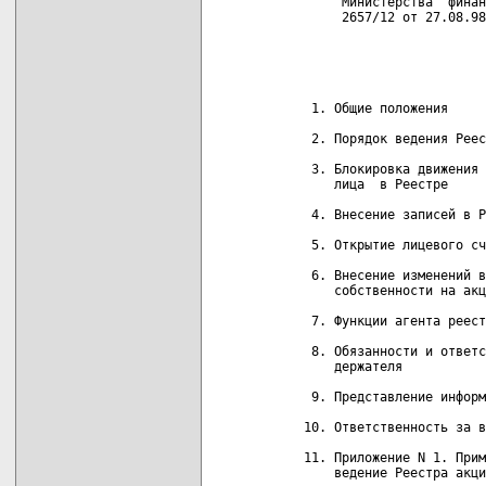
         Министерства  финан
         2657/12 от 27.08.98
                            
     1. Общие положения

     2. Порядок ведения Реес
     3. Блокировка движения 
        лица  в Реестре

     4. Внесение записей в Р
     5. Открытие лицевого сч
     6. Внесение изменений в
        собственности на акц
     7. Функции агента реест
     8. Обязанности и ответс
        держателя

     9. Представление информ
    10. Ответственность за в
    11. Приложение N 1. Прим
        ведение Реестра акци