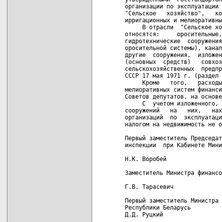
организации по эксплуатации 
"Сельское   хозяйство",   ко
ирригационных и мелиоративны
     В отрасли  "Сельское хо
относятся:     оросительные,
гидротехнические  сооружения
оросительной системы), канал
другие  сооружения,  изложен
(основных  средств)   совхоз
сельскохозяйственных  предпр
СССР 17 мая 1971 г. (раздел 
     Кроме   того,   расходы
мелиоративных систем финанси
Советов депутатов, на основе
     С  учетом изложенного, 
сооружений   на   них,   нах
организаций  по  эксплуатаци
налогом на недвижимость не о
Первый заместитель Председат
инспекции  при Кабинете Мини
Н.К. Воробей

Заместитель Министра финансо
Г.В. Тарасевич

Первый заместитель Министра 
Республики Беларусь

Д.Д. Руцкий

___________________________
