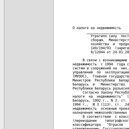
                            
                            
                            
                            
О налоге на недвижимость

       _____________________
         Утратило силу  пост
         сборам,  Министерст
         хозяйства  и  продо
         149/194/93  (зареги
         8/12044 от 24.01.20
     В связи с возникающими 
недвижимость  с 1994  года с
систем и сооружений на  них,
управлений  по  эксплуатации
(МУООС),  Главная государств
Министров  Республики  Белар
Беларусь  и   Министерство  
Республики Беларусь разъясня
     Согласно Закону Республ
налоге  на  недвижимость"  (
Беларусь, 1992 г., N 3, ст. 
1994 г.,  N 3 (113), ст.  24
недвижимость  основные произ
назначения межхозяйственных 
     В соответствии  с класс
(переиздание    типографског
классификатора   "Отрасли   
утвержденными  Госстандартом