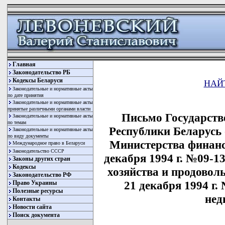
Главная
Законодательство РБ
Кодексы Беларуси
НАЙ
Законодательные и нормативные акты
по дате принятия
Законодательные и нормативные акты
принятые различными органами власти
Письмо Государств
Законодательные и нормативные акты
по темам
Республики Беларусь о
Законодательные и нормативные акты
по виду документы
Министерства финанс
Международное право в Беларуси
Законодательство СССР
декабря 1994 г. №09-1
Законы других стран
Кодексы
хозяйства и продовол
Законодательство РФ
21 декабря 1994 г.
Право Украины
Полезные ресурсы
нед
Контакты
Новости сайта
Поиск документа