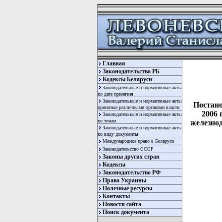
Главная
Законодательство РБ
Кодексы Беларуси
Законодательные и нормативные акты
по дате принятия
Законодательные и нормативные акты
Постано
принятые различными органами власти
2006 
Законодательные и нормативные акты
по темам
железно
Законодательные и нормативные акты
по виду документы
Международное право в Беларуси
Законодательство СССР
Законы других стран
Кодексы
Законодательство РФ
Право Украины
Полезные ресурсы
Контакты
Новости сайта
  
Поиск документа
  