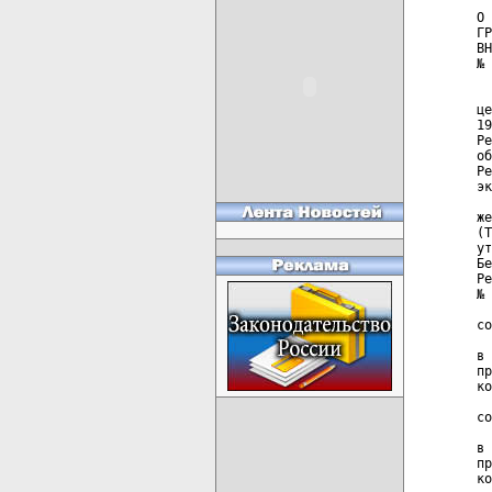
О 
ГР
ВН
№ 
  
це
19
Ре
об
Ре
эк
  
же
(Т
ут
Бе
Ре
№ 
  
со
  
в 
пр
ко
  
со
  
в 
пр
ко