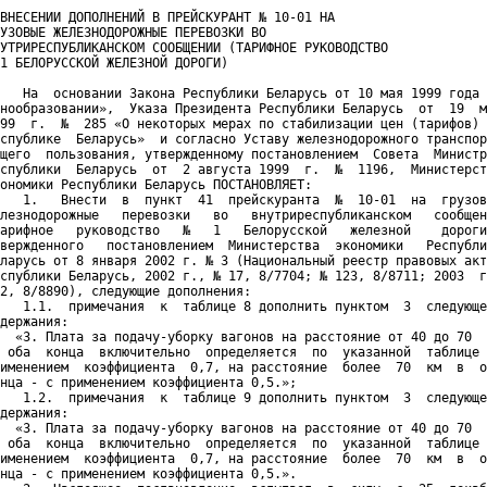
ВНЕСЕНИИ ДОПОЛНЕНИЙ В ПРЕЙСКУРАНТ № 10-01 НА

УЗОВЫЕ ЖЕЛЕЗНОДОРОЖНЫЕ ПЕРЕВОЗКИ ВО

УТРИРЕСПУБЛИКАНСКОМ СООБЩЕНИИ (ТАРИФНОЕ РУКОВОДСТВО

1 БЕЛОРУССКОЙ ЖЕЛЕЗНОЙ ДОРОГИ)

   На  основании Закона Республики Беларусь от 10 мая 1999 года 
нообразовании»,  Указа Президента Республики Беларусь  от  19  м
99  г.  №  285 «О некоторых мерах по стабилизации цен (тарифов) 
спублике  Беларусь»  и согласно Уставу железнодорожного транспор
щего  пользования, утвержденному постановлением  Совета  Министр
спублики  Беларусь  от  2 августа 1999  г.  №  1196,  Министерст
ономики Республики Беларусь ПОСТАНОВЛЯЕТ:

   1.   Внести  в  пункт  41  прейскуранта  №  10-01  на  грузов
лезнодорожные   перевозки   во   внутриреспубликанском   сообщен
арифное   руководство   №   1   Белорусской   железной    дороги
вержденного   постановлением  Министерства  экономики   Республи
ларусь от 8 января 2002 г. № 3 (Национальный реестр правовых акт
спублики Беларусь, 2002 г., № 17, 8/7704; № 123, 8/8711; 2003  г
2, 8/8890), следующие дополнения:

   1.1.  примечания  к  таблице 8 дополнить пунктом  3  следующе
держания:

  «3. Плата за подачу-уборку вагонов на расстояние от 40 до 70  
 оба  конца  включительно  определяется  по  указанной  таблице 
именением  коэффициента  0,7, на расстояние  более  70  км  в  о
нца - с применением коэффициента 0,5.»;

   1.2.  примечания  к  таблице 9 дополнить пунктом  3  следующе
держания:

  «3. Плата за подачу-уборку вагонов на расстояние от 40 до 70  
 оба  конца  включительно  определяется  по  указанной  таблице 
именением  коэффициента  0,7, на расстояние  более  70  км  в  о
нца - с применением коэффициента 0,5.».
