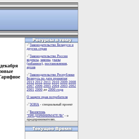
Законодательство Беларуси и
других стран
Законодательство России
кодексы
,
законы
,
указы
(избанное)
,
постановления
,
 декабря
архив
узовые
Законодательство Республики
Тарифное
Беларусь по дате принятия
:
2013
2012
2011
2010
2009
2008
2007
2006
2005
2004
2003
2002
2001
2000
до
2000 года
О защите прав потребителя
ЗОНА
- специальный проект
Бюллетень
"ПРЕДПРИНИМАТЕЛЬ"
- о
предпринимателях.