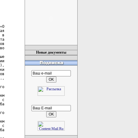
«О

ая

 в

та

ов

во

Новые документы
ые

ии

),

ки

ов

.,

го

км

 с

ба

го

км

 с

ба
