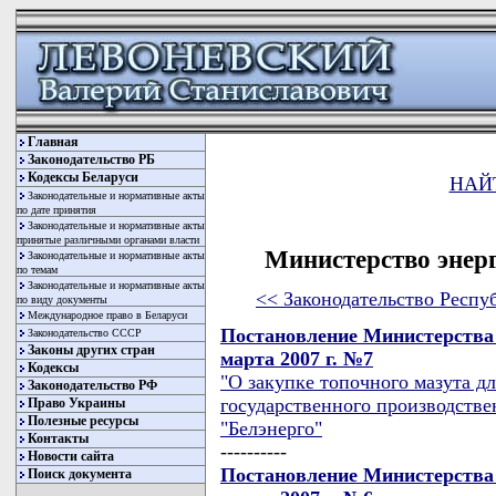
Главная
Законодательство РБ
Кодексы Беларуси
НАЙ
Законодательные и нормативные акты
по дате принятия
Законодательные и нормативные акты
принятые различными органами власти
Министерство энер
Законодательные и нормативные акты
по темам
Законодательные и нормативные акты
<< Законодательство Респу
по виду документы
Международное право в Беларуси
Постановление Министерства 
Законодательство СССР
Законы других стран
марта 2007 г. №7
Кодексы
"О закупке топочного мазута дл
Законодательство РФ
государственного производстве
Право Украины
Полезные ресурсы
"Белэнерго"
Контакты
----------
Новости сайта
Постановление Министерства 
Поиск документа