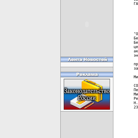
ГА
  
  
  
  
  
"О
Бе
Бе
це
ак
эн
  
пр
за
Ми
СО
Пе
Ми
Ре
Н.
23