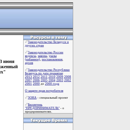
Законодательство Беларуси и
других стран
Законодательство России
кодексы
,
законы
,
указы
(избанное)
,
постановления
,
23 июня
архив
жиженный
Законодательство Республики
ях"
Беларусь по дате принятия
:
2013
2012
2011
2010
2009
2008
2007
2006
2005
2004
2003
2002
2001
2000
до
2000 года
О защите прав потребителя
ЗОНА
- специальный проект
Бюллетень
"ПРЕДПРИНИМАТЕЛЬ"
- о
предпринимателях.