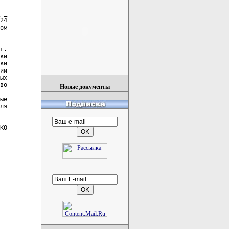
 _

24

ом

г.

ки

ки

ии

ых

во

Новые документы
ые

ля

КО
