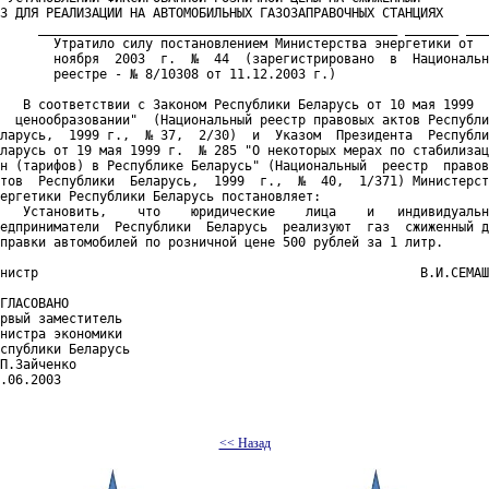
З ДЛЯ РЕАЛИЗАЦИИ НА АВТОМОБИЛЬНЫХ ГАЗОЗАПРАВОЧНЫХ СТАНЦИЯХ

     _______________________________________________ _______ ___
       Утратило силу постановлением Министерства энергетики от  
       ноября  2003  г.  №  44  (зарегистрировано  в  Национальн
       реестре - № 8/10308 от 11.12.2003 г.)    

   В соответствии с Законом Республики Беларусь от 10 мая 1999  
  ценообразовании"  (Национальный реестр правовых актов Республи
ларусь,  1999 г.,  № 37,  2/30)  и  Указом  Президента  Республи
ларусь от 19 мая 1999 г.  № 285 "О некоторых мерах по стабилизац
н (тарифов) в Республике Беларусь" (Национальный  реестр  правов
тов  Республики  Беларусь,  1999  г.,  №  40,  1/371) Министерст
ергетики Республики Беларусь постановляет:

   Установить,    что    юридические    лица    и   индивидуальн
едприниматели  Республики  Беларусь  реализуют  газ  сжиженный д
правки автомобилей по розничной цене 500 рублей за 1 литр.

нистр                                                  В.И.СЕМАШ
ГЛАСОВАНО

рвый заместитель

нистра экономики

спублики Беларусь

П.Зайченко

.06.2003  

<< Назад