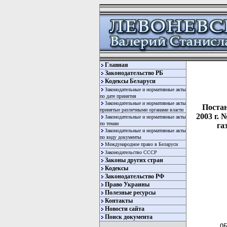
Главная
Законодательство РБ
Кодексы Беларуси
Законодательные и нормативные акты
по дате принятия
Законодательные и нормативные акты
Постан
принятые различными органами власти
2003 г.
Законодательные и нормативные акты
по темам
га
Законодательные и нормативные акты
по виду документы
Международное право в Беларуси
Законодательство СССР
Законы других стран
Кодексы
Законодательство РФ
Право Украины
Полезные ресурсы
Контакты
  
Новости сайта
  
Поиск документа
ОБ