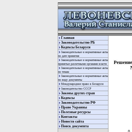
Главная
Законодательство РБ
Кодексы Беларуси
Законодательные и нормативные акты
по дате принятия
Законодательные и нормативные акты
Решение 
принятые различными органами власти
Законодательные и нормативные акты
по темам
Законодательные и нормативные акты
по виду документы
Международное право в Беларуси
Законодательство СССР
Законы других стран
Кодексы
Законодательство РФ
Право Украины
Полезные ресурсы
Контакты
  
Новости сайта
  
Поиск документа
О 