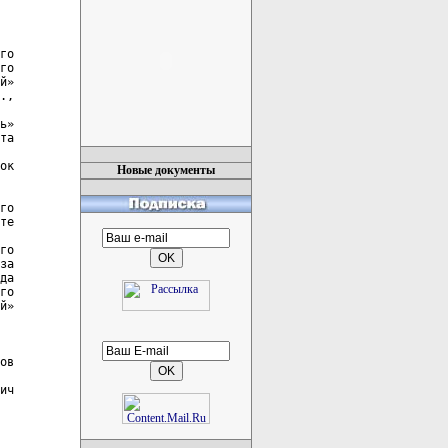
го

го

й»

.,

ь»

та

ок

Новые документы
го

те

го

за

да

го

й»

ов

ич
