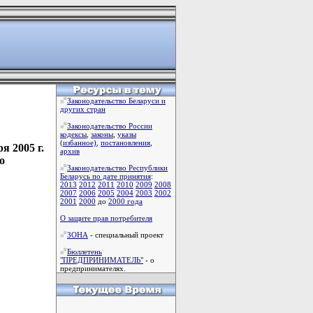
Законодательство Беларуси и
других стран
Законодательство России
кодексы
,
законы
,
указы
(избанное)
,
постановления
,
я 2005 г.
архив
о
Законодательство Республики
Беларусь по дате принятия
:
2013
2012
2011
2010
2009
2008
2007
2006
2005
2004
2003
2002
2001
2000
до
2000 года
О защите прав потребителя
ЗОНА
- специальный проект
Бюллетень
"ПРЕДПРИНИМАТЕЛЬ"
- о
предпринимателях.