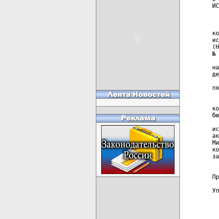
ИС
  
  
ко
ис
(Н
№ 
  
на
де
  
пя
  
  
ко
бю
  
ис
ак
Ми
ко
за
  
Пр
Уп