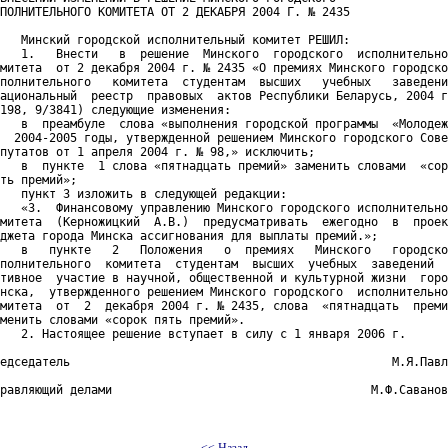
ПОЛНИТЕЛЬНОГО КОМИТЕТА ОТ 2 ДЕКАБРЯ 2004 Г. № 2435

   Минский городской исполнительный комитет РЕШИЛ:

   1.   Внести   в  решение  Минского  городского  исполнительно
митета  от 2 декабря 2004 г. № 2435 «О премиях Минского городско
полнительного   комитета  студентам  высших   учебных   заведени
ациональный  реестр  правовых  актов Республики Беларусь, 2004 г
198, 9/3841) следующие изменения:

   в  преамбуле  слова «выполнения городской программы  «Молодеж
  2004-2005 годы, утвержденной решением Минского городского Сове
путатов от 1 апреля 2004 г. № 98,» исключить;

   в  пункте  1 слова «пятнадцать премий» заменить словами  «сор
ть премий»;

   пункт 3 изложить в следующей редакции:

   «3.  Финансовому управлению Минского городского исполнительно
митета  (Керножицкий  А.В.)  предусматривать  ежегодно  в  проек
джета города Минска ассигнования для выплаты премий.»;

   в   пункте   2   Положения   о  премиях   Минского   городско
полнительного  комитета  студентам  высших  учебных  заведений  
тивное  участие в научной, общественной и культурной жизни  горо
нска,  утвержденного решением Минского городского  исполнительно
митета  от  2  декабря 2004 г. № 2435, слова  «пятнадцать  преми
менить словами «сорок пять премий».

   2. Настоящее решение вступает в силу с 1 января 2006 г.

едседатель                                              М.Я.Павл
равляющий делами                                     М.Ф.Саванов
<< Назад