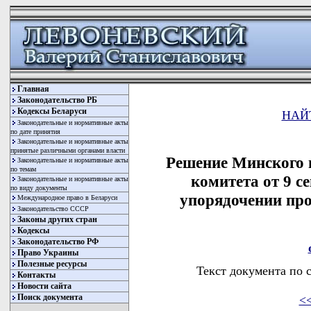
Главная
Законодательство РБ
Кодексы Беларуси
НАЙ
Законодательные и нормативные акты
по дате принятия
Законодательные и нормативные акты
принятые различными органами власти
Решение Минского 
Законодательные и нормативные акты
по темам
комитета от 9 с
Законодательные и нормативные акты
по виду документы
упорядочении про
Международное право в Беларуси
Законодательство СССР
Законы других стран
Кодексы
Законодательство РФ
Право Украины
Полезные ресурсы
Текст документа по 
Контакты
Новости сайта
Поиск документа
<