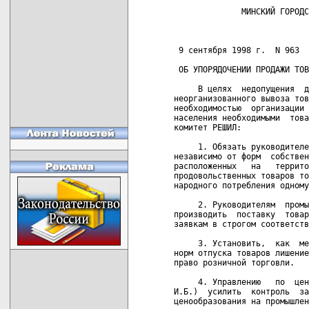
              МИНСКИЙ ГОРОДСКОЙ ИСПОЛНИТЕЛЬНЫЙ КОМИТЕТ

                              РЕШЕНИЕ

 9 сентября 1998 г.  N 963

 ОБ УПОРЯДОЧЕНИИ ПРОДАЖИ ТОВАРОВ В г.МИНСКЕ

     В целях  недопущения  дестабилизации  потребительского  рынка и
неорганизованного вывоза товаров за  пределы  города  и  в  связи  с
необходимостью  организации  более строгого контроля за обеспечением
населения необходимыми  товарами  Минский  городской  исполнительный
комитет РЕШИЛ:

     1. Обязать руководителей предприятий,  учреждений и организаций
независимо от форм  собственности  и  ведомственной  принадлежности,
расположенных   на   территории   г.Минска,   ввести  нормы  отпуска
продовольственных товаров только  в  расфасованном  виде  и  товаров
народного потребления одному покупателю согласно приложениям 1, 2.

     2. Руководителям  промышленных  и  оптовых  предприятий  города
производить  поставку  товаров  предприятиям  торговли  г.Минска  по
заявкам в строгом соответствии с выделенными квотами.

     3. Установить,  как  меру ответственности за нарушение вводимых
норм отпуска товаров лишение субъектов  хозяйствования  лицензий  на
право розничной торговли.

     4. Управлению   по  ценообразованию  Мингорисполкома  (Рачицкий
И.Б.)  усилить  контроль  за  соблюдением   установленного   порядка
ценообразования на промышленные товары и продукты питания.

     5. Начальнику   главного   управления   потребительского  рынка
Мингорисполкома Евтуховскому М.М.:

     5.1. Обеспечить строгий  контроль  за  соблюдением  в  торговых
предприятиях установленных норм отпуска;

     5.2. Обеспечить  информирование  населения  о  состоянии  рынка
продовольственных и промышленных товаров  и  мерах,  принимаемых  по
насыщению торговой сети, в средствах массовой информации.

     6. Контроль   за   исполнением  данного  решения  возложить  на
заместителя  председателя   горисполкома   Байдака   В.И.,   главное
управление   внутренних   дел  Мингорисполкома  (Тарлецкий  Б.К.)  и
администрации районов г.Минска.


 Председатель исполкома                                  В.В.Ермошин

 Управляющий делами                                   Л.Н.Володькина


                                               Приложение N 1
                                               к решению N 963
                                               от 9 сентября 1998 г.


 Мясо, включая субпродукты I      2 кг
 категории
 Птица                            2 шт.
 Колбасные изделия                2 кг
 Консервы мясные, молочные,       По 2 банки
 рыбные, плодоовощные
 Молоко                           2 л
 Кисломолочные продукты           2 л
 Творог                           0,5 кг
 Сметана                          0,5 кг
 Сыры твердые                     0,4 кг
 Маргарин                         2 пачки
 Майонез                          2 банки (пачки)
 Масло растительное               1 л
 Масло животное                   0,4 кг
 Хлеб (включая батон)             2 кг
 Мука                             2 кг
 Крупа                            1 кг (включая 3-х наименований)
 Сахар                            2 кг
 Макаронные изделия               2 кг
 Табачные изделия                 5 пачек
 Яйцо                             2 дес.


 Управляющий делами                                   Л.Н.Володькина


                                              Приложение N 2
                                              к решению N 963
                                              от 9  сентября 1998 г.


 Обувь кожаная для взрослых    1 пара каждого вида

 Обувь кожаная для детей       1 пара каждого вида или по количеству
                               детей согласно предъявленному
                               паспорту, учитывая возраст

 Обувь резиновая               1 пара каждого вида для детей и
                               взрослых

 Швейные меховые изделия,      1 единица каждого вида
 головные уборы для взрослых

 Швейные меховые изделия,      1 единица каждого вида или по
 головные уборы для детей      количеству детей согласно
                               предъявленному паспорту,
                               учитывая возраст

 Белье постельное              2 комплекта или 4 наволочки,
                               2 простыни, 2 пододеяльника набором

 Белье швейное (трусы,         2 единицы каждого вида
 сорочки ночные)

 Пеленки теплые, холодные      10 шт. каждого вида

 Белье ясельное                6 единиц каждого вида

 Комплекты для новорожденных   2 единицы

 Одеяла                        2 единицы каждого вида

 Одеяла детские                1 единица каждого размера или по
                               количеству детей согласно
                               предъявленному паспорту

 Белье для взрослых            1 единица каждого вида
 трикотажное

 Белье для детей               1 единица каждого вида или по
                               количеству детей согласно
                               предъявленному паспорту,
                               учитывая возраст

 Верхний трикотаж для          1 единица каждого вида или по
 взрослых и детей              количеству детей согласно
                               предъявленному паспорту,