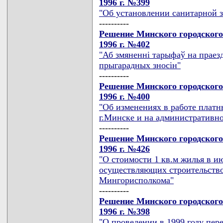
1996 г. №399
"Об установлении санитарной 
----------
Решение Минского городского
1996 г. №402
"Аб змяненнi тарыфаў на праезд
прыгарадных зносiн"
----------
Решение Минского городского
1996 г. №400
"Об изменениях в работе платн
г.Минске и на административн
----------
Решение Минского городского
1996 г. №426
"О стоимости 1 кв.м жилья в и
осуществляющих строительство
Мингорисполкома"
----------
Решение Минского городского
1996 г. №398
"О проведении в 1999 году пер