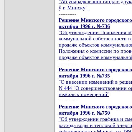
"Аб упарадкаваннi гандлю друк
ў г. Минску"
----------
Решение Минского городского
октября 1996 г. №736
"Об утверждении Положения об
коммунальной собственности г
продаже объектов коммунально
Положения о комиссии по пров
продаже объектов коммунально
----------
Решение Минского городского
октября 1996 г. №735
"О внесении изменений в реше
N 444 "О совершенствовании ор
нежилых помещений"
----------
Решение Минского городского
октября 1996 г. №750
"Об утверждении графика и сме
расхода воды и тепловой энер
собственности г.Минска на 1997