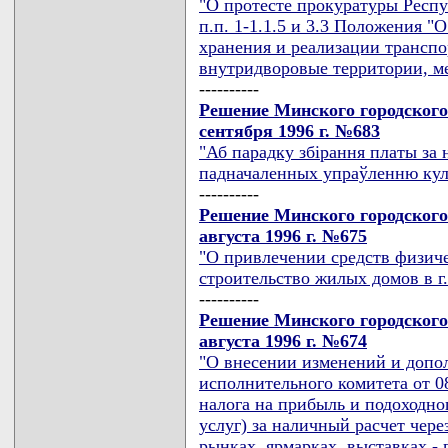
"О протесте прокуратуры Респуб
п.п. 1-1.1.5 и 3.3 Положения "
хранения и реализации трансп
внутридворовые территории, м
----------
Решение Минского городского
сентября 1996 г. №683
"Аб парадку збiрання платы за 
падначаленных упраўленню ку
----------
Решение Минского городского
августа 1996 г. №675
"О привлечении средств физич
строительство жилых домов в г
----------
Решение Минского городского
августа 1996 г. №674
"О внесении изменений и допо
исполнительного комитета от 08
налога на прибыль и подоходног
услуг) за наличный расчет чере
рынках, ярмарках, выставках -