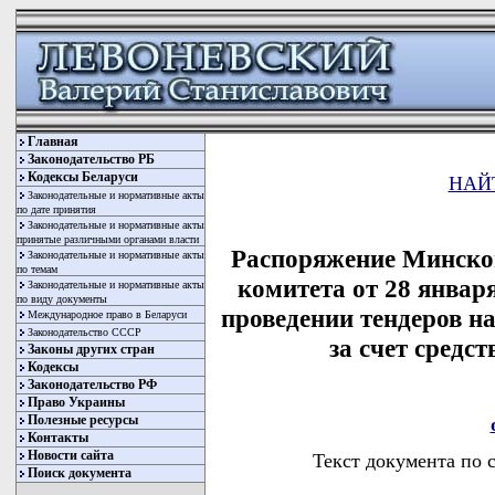
Главная
Законодательство РБ
Кодексы Беларуси
НАЙ
Законодательные и нормативные акты
по дате принятия
Законодательные и нормативные акты
принятые различными органами власти
Распоряжение Минског
Законодательные и нормативные акты
по темам
комитета от 28 января
Законодательные и нормативные акты
по виду документы
проведении тендеров на
Международное право в Беларуси
Законодательство СССР
за счет средс
Законы других стран
Кодексы
Законодательство РФ
Право Украины
Полезные ресурсы
Контакты
Новости сайта
Текст документа по 
Поиск документа