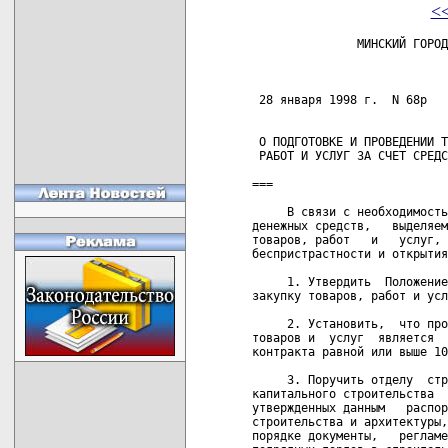
<
               МИНСКИЙ ГОРОДСКОЙ ИСПОЛНИТЕЛЬНЫЙ КОМИТЕТ

                             РАСПОРЯЖЕНИЕ

 28 января 1998 г.  N 68р


 О ПОДГОТОВКЕ И ПРОВЕДЕНИИ ТЕНДЕРОВ НА ЗАКУПКУ ТОВАРОВ,
 РАБОТ И УСЛУГ ЗА СЧЕТ СРЕДСТВ ГОРОДСКОГО БЮДЖЕТА

===

     В связи с необходимостью повышения эффективности  использования
денежных средств,   выделяемых  из  городского  бюджета  на  закупку
товаров, работ   и   услуг,   а   также    с    целью    обеспечения
беспристрастности и открытия процедур закупок:

     1. Утвердить  Положение  о  подготовке и проведении тендеров на
закупку товаров, работ и услуг за счет городского бюджета.

     2. Установить,  что процедура проведения  тендеров  на  закупку
товаров и  услуг  является  обязательной  при  ориентировочной  цене
контракта равной или выше 10 тыс.ЭКЮ.

     3. Поручить отделу  строительства  (Мозго  О.П.)  и  управлению
капитального строительства   (Туров   И.К.)   с   учетом  положений,
утвержденных данным   распоряжением   и    коллегией    Министерства
строительства и архитектуры, разработать и утвердить в установленном
порядке документы,   регламентирующие   подготовку   и    проведение
подрядных торгов в строительстве.

     4. Контроль  за  данным  распоряжением возложить на заместителя
председателя Мингорисполкома Пацкевича Н.Е.


 Председатель исполкома                                  В.В.Ермошин


                                               УТВЕРЖДЕНО
                                               распоряжение
                                               Мингорисполкома N 68р
                                               от 28 января 1998 г.


                             ПОЛОЖЕНИЕ
           о подготовке и проведении тендеров на закупку
     товаров, работ и услуг за счет средств городского бюджета

     1. Общие положения

     1.1. Настоящее  Положение  определяет  порядок   подготовки   и
проведения  тендеров  на  закупку  товаров,  работ и услуг:  за счет
средств  городского  бюджета  /полностью  или  частично/;  за   счет
выделения  из  городского  бюджета  валютных  средств и кредитов;  в
случае льготирования за счет средств городского бюджета.

     1.2. Основные понятия и определения:
     "закупка" -  приобретение любым способом,  в т.ч.  путем купли,
аренды,  лизинга или покупки в рассрочку  товаров,  работ  и  услуг,
полностью   или   частично   финансируемое   за   счет   источников,
перечисленных в пункте 1.1.  настоящего Положения  путем  заключения
контракта   закупки  между  претендентами  и  заказчиком  на  основе
взаимной заинтересованности;
     "заказчики" -      органы      государственного     управления,
государственные учреждения,  а также  субъекты  хозяйствования  всех
форм собственности,  которые осуществляют закупки за счет источников
финансирования, перечисленных в пункте 1.1 настоящего положения;
     "товары" - сырье, изделия и другие материальные продукты любого
вида,  будь то  в твердой,  жидкой или газообразной форме,  а  также
электроэнергия, закупаемые заказчиком;
     "работы" -  строительные  и  монтажные  работы,  связанные   со
строительством   объектов  производственного  и  непроизводственного
назначения,  включая подготовительные работы,  а также со  сносом  и
ремонтом зданий и сооружений;
     "услуги" -    продукты    экономической    деятельности,     не
приобретающие овеществленной формы и закупаемые заказчиками отдельно
от товаров и работ;
     "тендер" -  конкурсная  форма  размещения  заказов  на  закупку
товаров, работ и услуг;
     "тендерные документы"   -   документы,  содержащие  необходимую
информацию,   позволяющую    претенденту    подготовить    тендерное
предложение   на  поставку  товаров,  работ  или  услуг,  отвечающее
потребностям заказчика,  а  также  правила  и  процедуры  проведения
тендера;
     "тендерное предложение" - предложение претендента о  заключении
контракта   на   закупку  товаров,  работ  или  услуг  на  условиях,
определенных в тендерных документах;
     "тендерное обеспечение"  -  предоставленная  в  соответствии  с
действующим законодательством претендентом - заказчику  гарантия  об
обеспечении  обязательств,  возникающих  в  связи  с  его участием в
тендере;
     "претендент" -   юридическое   или   физическое  лицо,  которое
представило заказчику тендерное  предложение  на  поставку  товаров,
работ или услуг или осуществляет подготовку этого предложения;
     "тендерная комиссия"  -   постоянный   или   временный   орган,
создаваемый заказчиком для проведения тендера;
     "открытые процедуры"  -  процедуры  проведения   тендера,   при
которых   все   заинтересованные   претенденты   могут  представлять
тендерные предложения;
     "предквалификация" -   проводимый   заказчиком  предварительный
отбор  претендентов,  соответствующих   предусмотренным   тендерными
документами квалификационным данным;
     "ограниченные процедуры"-  процедуры   проведения   тендера   с
применением предквалификации;
     "упрощенные процедуры"  -  процедуры  проведения  тендера,  при
которых претенденты имеют право представлять тендерные предложения в
письменном виде по прямому п