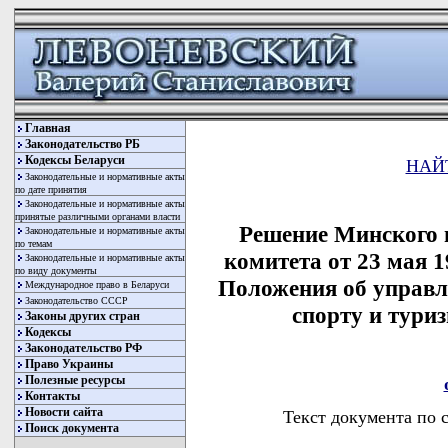
Главная
Законодательство РБ
Кодексы Беларуси
НАЙ
Законодательные и нормативные акты
по дате принятия
Законодательные и нормативные акты
принятые различными органами власти
Решение Минского 
Законодательные и нормативные акты
по темам
комитета от 23 мая 
Законодательные и нормативные акты
по виду документы
Положения об управл
Международное право в Беларуси
Законодательство СССР
спорту и тури
Законы других стран
Кодексы
Законодательство РФ
Право Украины
Полезные ресурсы
Контакты
Новости сайта
Текст документа по 
Поиск документа