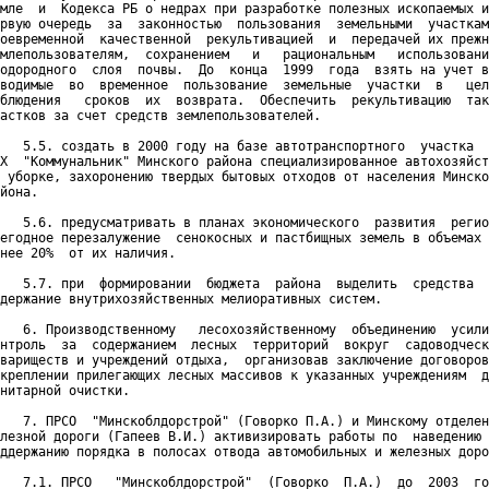
мле  и  Кодекса РБ о недрах при разработке полезных ископаемых и
рвую очередь  за  законностью  пользования  земельными  участкам
оевременной  качественной  рекультивацией  и  передачей их прежн
млепользователям,  сохранением   и   рациональным   использовани
одородного  слоя  почвы.  До  конца  1999  года  взять на учет в
водимые  во  временное  пользование  земельные  участки  в   цел
блюдения   сроков  их  возврата.  Обеспечить  рекультивацию  так
астков за счет средств землепользователей.

   5.5. создать в 2000 году на базе автотранспортного  участка  
Х  "Коммунальник" Минского района специализированное автохозяйст
 уборке, захоронению твердых бытовых отходов от населения Минско
йона.

   5.6. предусматривать в планах экономического  развития  регио
егодное перезалужение  сенокосных и пастбищных земель в объемах 
нее 20%  от их наличия.

   5.7. при  формировании  бюджета  района  выделить  средства  
держание внутрихозяйственных мелиоративных систем.

   6. Производственному   лесохозяйственному  объединению  усили
нтроль  за  содержанием  лесных  территорий  вокруг  садоводческ
вариществ и учреждений отдыха,  организовав заключение договоров
креплении прилегающих лесных массивов к указанных учреждениям  д
нитарной очистки.

   7. ПРСО  "Минскоблдорстрой" (Говорко П.А.) и Минскому отделен
лезной дороги (Гапеев В.И.) активизировать работы по  наведению 
ддержанию порядка в полосах отвода автомобильных и железных доро
   7.1. ПРСО   "Минскоблдорстрой"  (Говорко  П.А.)  до  2003  го