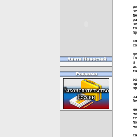
  
ре
зе
де
ра
зе
го
пр
  
ко
со
  
де
Со
и 
ис
св
  
эф
пр
пр
  
за
бе
  
не
ме
се
по
ме
  
са