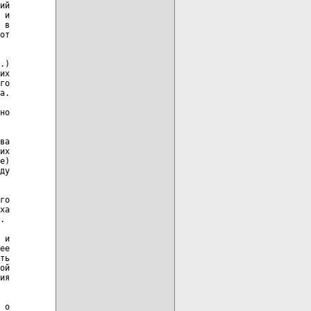
ий

 и

 в

от

.)

их

го

а.

но

ва

их

е)

ду

го

ха

.

 и

ее

ть

ой

ия

 о
