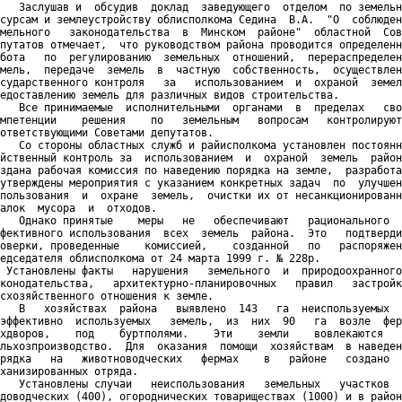
   Заслушав и  обсудив  доклад  заведующего  отделом  по земельн
сурсам и землеустройству облисполкома Седина  В.А.  "О  соблюден
мельного   законодательства  в  Минском  районе"  областной  Сов
путатов отмечает,  что руководством района проводится определенн
бота   по  регулированию  земельных  отношений,  перераспределен
мель,  передаче  земель  в  частную  собственность,  осуществлен
сударственного контроля   за   использованием  и  охраной  земел
едоставлению земель для различных видов строительства.

   Все принимаемые  исполнительными  органами  в  пределах   сво
мпетенции    решения    по   земельным   вопросам   контролируют
ответствующими Советами депутатов.

   Со стороны областных служб и райисполкома установлен постоянн
йственный контроль за  использованием  и  охраной  земель  район
здана рабочая комиссия по наведению порядка на земле,  разработа
утверждены мероприятия с указанием конкретных задач  по  улучшен
пользования  и  охране  земель,  очистки их от несанкционированн
алок  мусора  и  отходов.

   Однако принятые    меры   не   обеспечивают   рационального  
фективного использования  всех  земель  района.  Это   подтверди
оверки, проведенные    комиссией,    созданной   по   распоряжен
едседателя облисполкома от 24 марта 1999 г. № 228р.

 Установлены факты   нарушения   земельного  и  природоохранного

конодательства,   архитектурно-планировочных   правил   застройк
схозяйственного отношения к земле.

   В   хозяйствах  района   выявлено  143   га  неиспользуемых  
эффективно  используемых   земель,  из  них  90   га  возле  фер
хдворов,    под    буртполями.    Эти    земли    вовлекаются   
льхозпроизводство.  Для  оказания  помощи  хозяйствам  в наведен
рядка   на   животноводческих   фермах    в   районе   создано  
ханизированных отряда.

   Установлены случаи   неиспользования   земельных   участков  
доводческих (400), огороднических товариществах (1000) и в район