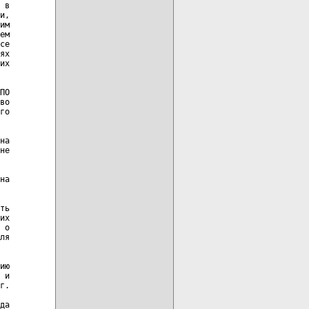
 в

и,

им

ем

се

ях

их

ПО

во

го

на

не

на

ть

их

 о

ля

ию

 и

г.

да
