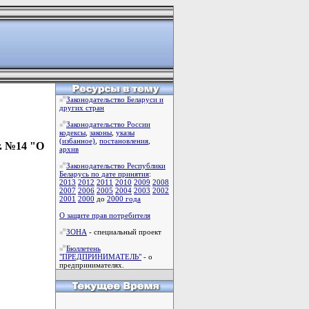
Законодательство Беларуси и
других стран
Законодательство России
кодексы
,
законы
,
указы
(избанное)
,
постановления
,
г. №14 "О
архив
"
Законодательство Республики
Беларусь по дате принятия
:
2013
2012
2011
2010
2009
2008
2007
2006
2005
2004
2003
2002
2001
2000
до
2000 года
О защите прав потребителя
ЗОНА
- специальный проект
Бюллетень
"ПРЕДПРИНИМАТЕЛЬ"
- о
предпринимателях.