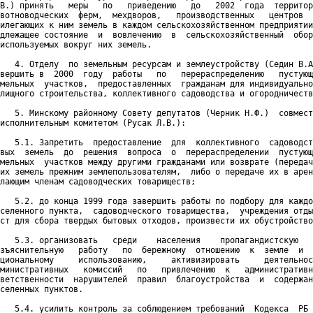
В.) принять   меры   по   приведению   до   2002  года  территор
вотноводческих  ферм,  мехдворов,   производственных   центров  
илегающих к ним земель в каждом сельскохозяйственном предприятии
длежащее состояние  и  вовлечению  в  сельскохозяйственный  обор
используемых вокруг них земель.

   4. Отделу  по земельным ресурсам и землеустройству (Седин В.А
вершить в  2000  году  работы   по   перераспределению   пустующ
мельных  участков,  предоставленных  гражданам для индивидуально
лищного строительства, коллективного садоводства и огородничеств
   5. Минскому районному Совету депутатов (Черник Н.Ф.)  совмест
исполнительным комитетом (Русак Л.В.):

   5.1. Запретить  предоставление  для  коллективного  садоводст
вых  земель  до  решения  вопроса  о  перераспределении  пустующ
мельных  участков между другими гражданами или возврате (передач
их земель прежним землепользователям,  либо о передаче их в арен
лающим членам садоводческих товариществ;

   5.2. до конца 1999 года завершить работы по подбору для каждо
селенного пункта,  садоводческого товарищества,  учреждения отды
ст для сбора твердых бытовых отходов, произвести их обустройство
   5.3. организовать   среди    населения    пропагандистскую   
зъяснительную   работу   по  бережному  отношению  к  земле  и  
циональному     использованию,     активизировать     деятельнос
министративных   комиссий   по   привлечению  к   административн
ветственности  нарушителей  правил  благоустройства  и  содержан
селенных пунктов.

   5.4. усилить контроль за соблюдением требований  Кодекса  РБ 