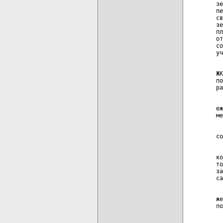
зе
пе
св
зе
пл
от
со
уч
  
ЖК
по
ра
  
еж
ме
  
со
  
ко
то
за
са
  
же
по
  