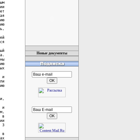
ым

ии

ет

ая

ию

ию

ь,

ей

ся

ый

Новые документы
а.

ны

ию

ых

 и

ли

ию

и,

 и

м,

 в

ии

 3

 в

ах
