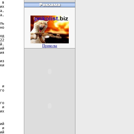
 в

их

а,

а,

ль

но

од

22

й.

Приколы
ий

ия

из

ки

 и

го

го

 и

их

ий

 и

ий
