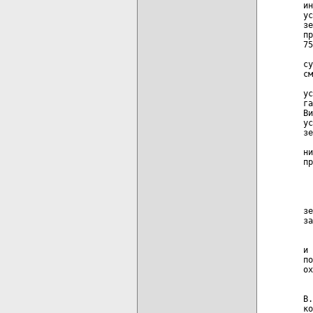
ин
ус
зе
пр
75
  
су
см
  
ус
га
Ви
ус
зе
  
ни
пр
  
  
зе
за
  
и 
по
ох
  
В.
ко