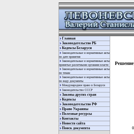
Главная
Законодательство РБ
Кодексы Беларуси
Законодательные и нормативные акты
по дате принятия
Законодательные и нормативные акты
Решение 
принятые различными органами власти
Законодательные и нормативные акты
по темам
Законодательные и нормативные акты
по виду документы
Международное право в Беларуси
Законодательство СССР
Законы других стран
Кодексы
Законодательство РФ
Право Украины
Полезные ресурсы
  
Контакты
  
Новости сайта
 О
Поиск документа