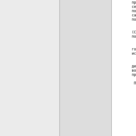
пр
се
по
са
по
  
(С
по
  
го
ис
  
де
во
пр
 П
карта новых