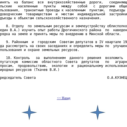
инять  на  баланс  все  внутрихозяйственные  дороги,   соединяющ
льские   населенные   пункты   между   собой   с  дорогами  обще
льзования,  транзитные проезды к населенным  пунктам,  подъезды 
доводческим  товариществам  и  местам  индивидуальной  застройки
дъезды к объектам сельскохозяйственного назначения.

   8. Отделу  по земельным ресурсам и землеустройству облисполко
един В.А.) изучить опыт работы Дрогичинского района  по  наведен
рядка на земле и принять меры по внедрению в Минской области.

   9. Районным  и  городским  Советам депутатов в IV квартале 19
да рассмотреть на своих заседаниях и определить меры по  улучшен
пользования и охране земельных ресурсов.

   10. Контроль   за  выполнением  данного  решения  возложить  
путатскую  комиссию  областного  Совета  депутатов   по   аграрн
просам,  продовольствию,  экологии  и  рациональному использован
иродных ресурсов (Ткачев В.И.)

редседатель Совета                                    О.А.КУЗНЕЦ
<< Назад
 документов