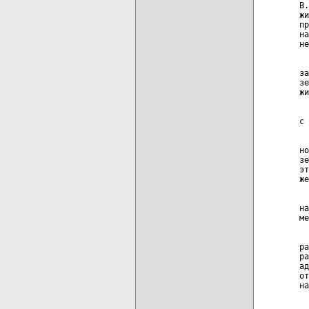
В.
жи
пр
на
не
  
за
зе
жи
  
с 
  
но
зе
эт
же
  
на
ме
  
ра
ра
ад
от
на
  