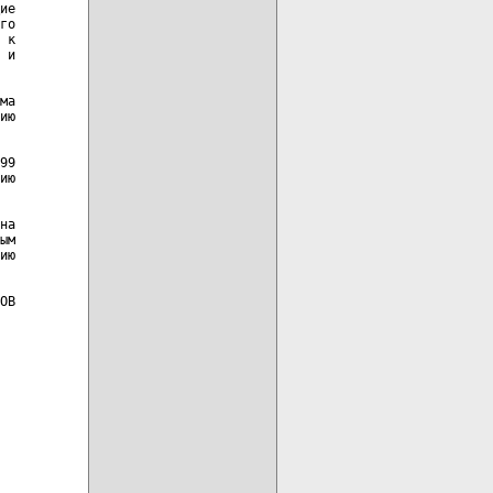
ие

го

 к

 и

ма

ию

99

ию

на

ым

ию

ОВ
