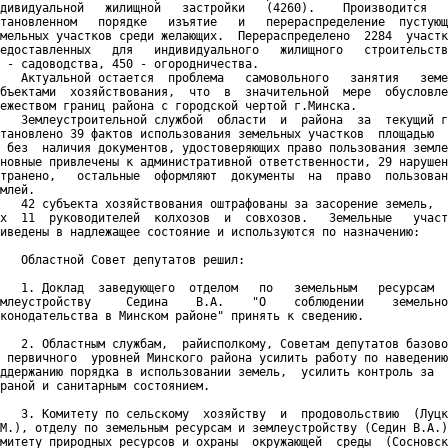
дивидуальной   жилищной   застройки   (4260).    Производится   
тановленном   порядке   изъятие   и   перераспределение  пустующ
мельных участков среди желающих.  Перераспределено  2284  участк
едоставленных   для   индивидуального   жилищного   строительств
 - садоводства, 450 - огородничества.

   Актуальной остается  проблема   самовольного   занятия   земе
бъектами  хозяйствования,  что  в  значительной  мере  обусловле
ежеством границ района с городской чертой г.Минска.

   Землеустроительной службой  области  и  района  за  текущий г
тановлено 39 фактов использования земельных участков  площадью  
 без  наличия документов, удостоверяющих право пользования земле
новные привлечены к административной ответственности, 29 нарушен
транено,   остальные  оформляют  документы  на  право  пользован
млей.

   42 субъекта хозяйствования оштрафованы за засорение земель,  
х  11  руководителей  колхозов  и  совхозов.   Земельные   участ
иведены в надлежащее состояние и используются по назначению:

   Областной Совет депутатов решил:

   1. Доклад  заведующего  отделом   по   земельным   ресурсам  
млеустройству     Седина    В.А.    "О    соблюдении    земельно
конодательства в Минском районе" принять к сведению.

   2. Областным службам,  райисполкому, Советам депутатов базово
 первичного  уровней Минского района усилить работу по наведению
ддержанию порядка в использовании земель,  усилить контроль за  
раной и санитарным состоянием.

   3. Комитету по сельскому  хозяйству  и  продовольствию  (Луцк
М.), отделу по земельным ресурсам и землеустройству (Седин В.А.)
митету природных ресурсов и охраны  окружающей  среды  (Сосновск