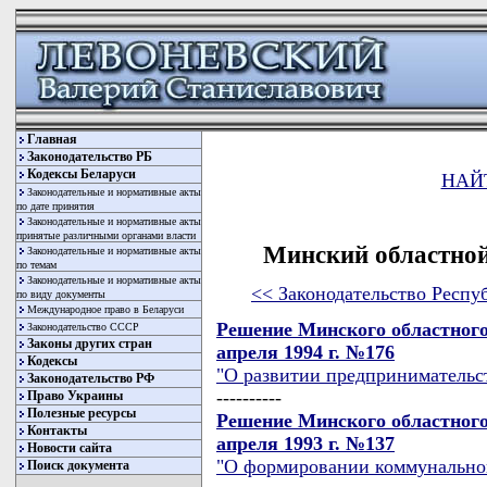
Главная
Законодательство РБ
Кодексы Беларуси
НАЙ
Законодательные и нормативные акты
по дате принятия
Законодательные и нормативные акты
принятые различными органами власти
Минский областной
Законодательные и нормативные акты
по темам
Законодательные и нормативные акты
<< Законодательство Респу
по виду документы
Международное право в Беларуси
Решение Минского областного
Законодательство СССР
Законы других стран
апреля 1994 г. №176
Кодексы
"О развитии предпринимательст
Законодательство РФ
----------
Право Украины
Полезные ресурсы
Решение Минского областного
Контакты
апреля 1993 г. №137
Новости сайта
"О формировании коммунальной
Поиск документа