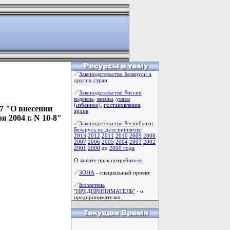
Законодательство Беларуси и
других стран
Законодательство России
кодексы
,
законы
,
указы
(избанное)
,
постановления
,
-7 "О внесении
архив
 2004 г. N 10-8"
Законодательство Республики
Беларусь по дате принятия
:
2013
2012
2011
2010
2009
2008
2007
2006
2005
2004
2003
2002
2001
2000
до
2000 года
О защите прав потребителя
ЗОНА
- специальный проект
Бюллетень
"ПРЕДПРИНИМАТЕЛЬ"
- о
предпринимателях.